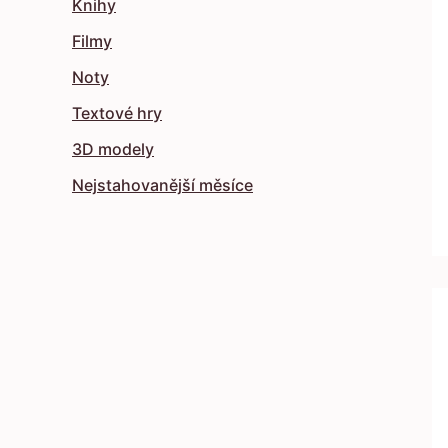
Knihy
Filmy
Noty
Textové hry
3D modely
Nejstahovanější měsíce