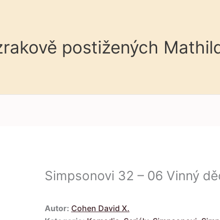
 zrakově postižených Mathil
Simpsonovi 32 – 06 Vinný d
Autor:
Cohen David X.