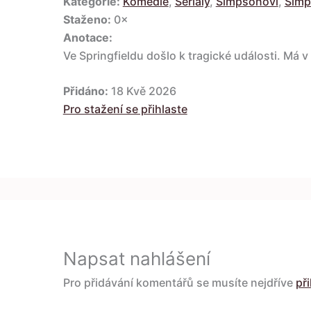
Kategorie:
Komedie
,
Seriály
,
Simpsonovi
,
Simp
Staženo:
0×
Anotace:
Ve Springfieldu došlo k tragické události. Má
Přidáno:
18 Kvě 2026
Pro stažení se přihlaste
Napsat nahlášení
Pro přidávání komentářů se musíte nejdříve
při