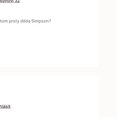
sonovi 32
 v tom prsty děda Simpson?
hlásit
.