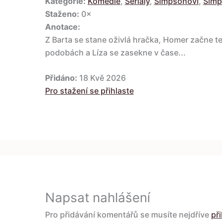
Kategorie:
Komedie
,
Seriály
,
Simpsonovi
,
Simp
Staženo:
0×
Anotace:
Z Barta se stane oživlá hračka, Homer začne te
podobách a Líza se zasekne v čase...
Přidáno:
18 Kvě 2026
Pro stažení se přihlaste
Napsat nahlášení
Pro přidávání komentářů se musíte nejdříve
při