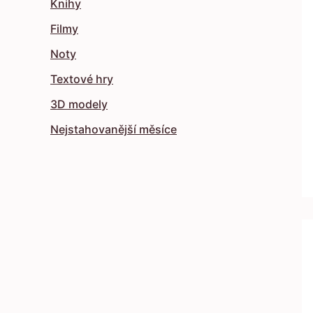
Knihy
Filmy
Noty
Textové hry
3D modely
Nejstahovanější měsíce