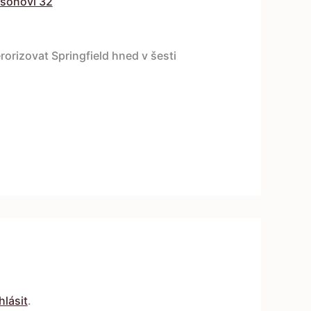
sonovi 32
rorizovat Springfield hned v šesti
hlásit
.