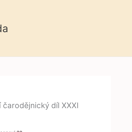
da
 čarodějnický díl XXXI