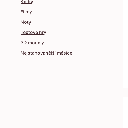
Knihy
Filmy
Noty
Textové hry
3D modely
Nejstahovanější měsíce