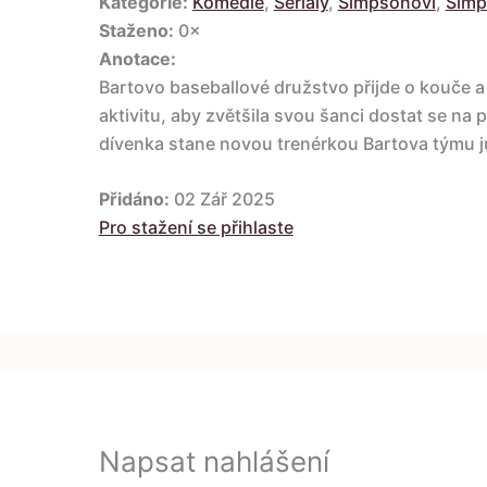
Kategorie:
Komedie
,
Seriály
,
Simpsonovi
,
Simp
Staženo:
0×
Anotace:
Bartovo baseballové družstvo přijde o kouče a
aktivitu, aby zvětšila svou šanci dostat se na p
dívenka stane novou trenérkou Bartova týmu j
Přidáno:
02 Zář 2025
Pro stažení se přihlaste
Napsat nahlášení