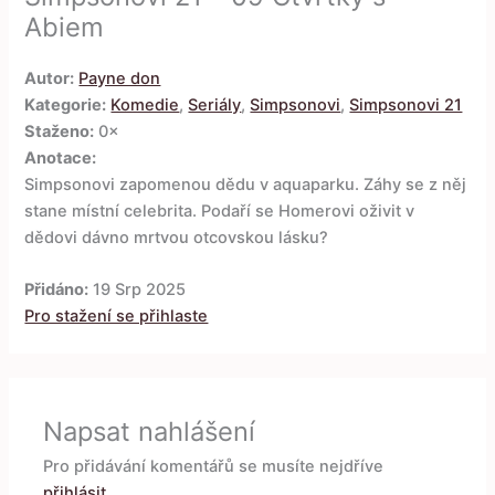
Abiem
Autor:
Payne don
Kategorie:
Komedie
,
Seriály
,
Simpsonovi
,
Simpsonovi 21
Staženo:
0×
Anotace:
Simpsonovi zapomenou dědu v aquaparku. Záhy se z něj
stane místní celebrita. Podaří se Homerovi oživit v
dědovi dávno mrtvou otcovskou lásku?
Přidáno:
19 Srp 2025
Pro stažení se přihlaste
Napsat nahlášení
Pro přidávání komentářů se musíte nejdříve
přihlásit
.