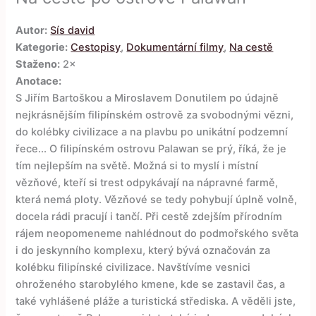
Autor:
Sís david
Kategorie:
Cestopisy
,
Dokumentární filmy
,
Na cestě
Staženo:
2×
Anotace:
S Jiřím Bartoškou a Miroslavem Donutilem po údajně
nejkrásnějším filipínském ostrově za svobodnými vězni,
do kolébky civilizace a na plavbu po unikátní podzemní
řece... O filipínském ostrovu Palawan se prý, říká, že je
tím nejlepším na světě. Možná si to myslí i místní
vězňové, kteří si trest odpykávají na nápravné farmě,
která nemá ploty. Vězňové se tedy pohybují úplně volně,
docela rádi pracují i tančí. Při cestě zdejším přírodním
rájem neopomeneme nahlédnout do podmořského světa
i do jeskynního komplexu, který bývá označován za
kolébku filipínské civilizace. Navštívíme vesnici
ohroženého starobylého kmene, kde se zastavil čas, a
také vyhlášené pláže a turistická střediska. A věděli jste,