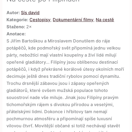
Autor:
Sís david
Kategorie:
Cestopisy
,
Dokumentární filmy
,
Na cestě
Staženo:
2×
Anotace:
S Jiřím Bartoškou a Miroslavem Donutilem do ráje
potápěčů, kde podmořský svět připomíná jednu velkou
párty, nebožtíci mají vlastní koupelny a živí lidé milují
opeřené gladiátory... Filipíny jsou oblíbenou destinací
potápěčů, i když překrásné korálové útesy okolních moří
decimuje ještě dnes tradiční rybolov pomocí dynamitu.
Trochu drsnější zábavou jsou i zápasy opeřených
gladiátorů, které ovšem mužská populace tohoto
souostroví nade vše miluje. Jinak jsou Filipíny pravým
tichomořským rájem s divokou přírodou a veselými,
přátelskými lidmi. Dokonce i hřbitovy tam nemají
pochmurnou atmosféru a připomínají spíše luxusní
vilovou čtvrť. Movitější občané si totiž nechávají stavět