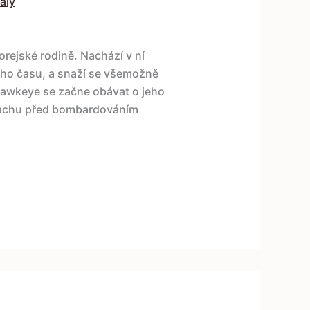
ály
rejské rodině. Nachází v ní
noho času, a snaží se všemožně
 Hawkeye se začne obávat o jeho
strachu před bombardováním