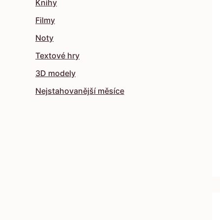
Knihy
Filmy
Noty
Textové hry
3D modely
Nejstahovanější měsíce