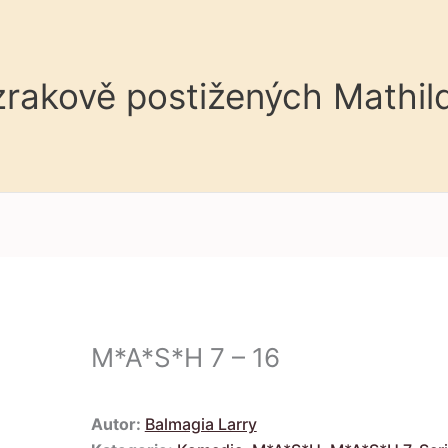
 zrakově postižených Mathil
M*A*S*H 7 – 16
Autor:
Balmagia Larry