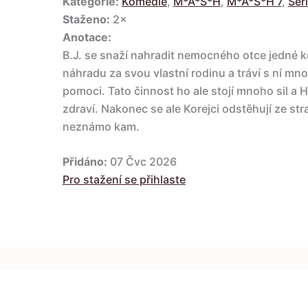
Kategorie:
Komedie
,
M*A*S*H
,
M*A*S*H 7
,
Seri
Staženo:
2×
Anotace:
B.J. se snaží nahradit nemocného otce jedné ko
náhradu za svou vlastní rodinu a tráví s ní m
pomoci. Tato činnost ho ale stojí mnoho sil a
zdraví. Nakonec se ale Korejci odstěhují ze 
neznámo kam.
Přidáno:
07 Čvc 2026
Pro stažení se přihlaste