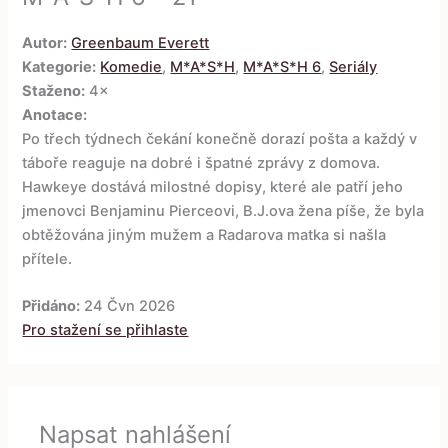
Autor:
Greenbaum Everett
Kategorie:
Komedie
,
M*A*S*H
,
M*A*S*H 6
,
Seriály
Staženo:
4×
Anotace:
Po třech týdnech čekání konečně dorazí pošta a každý v
táboře reaguje na dobré i špatné zprávy z domova.
Hawkeye dostává milostné dopisy, které ale patří jeho
jmenovci Benjaminu Pierceovi, B.J.ova žena píše, že byla
obtěžována jiným mužem a Radarova matka si našla
přítele.
Přidáno:
24 Čvn 2026
Pro stažení se přihlaste
Napsat nahlášení