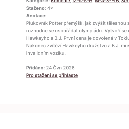
Kategorie:
Komedie
,
M*A*S*H
,
M*A*S*H 6
,
Ser
Staženo:
4×
Anotace:
Plukovník Potter přemýšlí, jak zvýšit tělesno
rozhodne se uspořádat olympiádu. Vytvoří se 
Hawkeyho a B.J. První cena je dovolená v Tokiu
Nakonec zvítězí Hawkeyho družstvo a B.J. mus
invalidním vozíku.
Přidáno:
24 Čvn 2026
Pro stažení se přihlaste