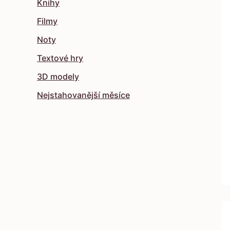
Knihy
Filmy
Noty
Textové hry
3D modely
Nejstahovanější měsíce