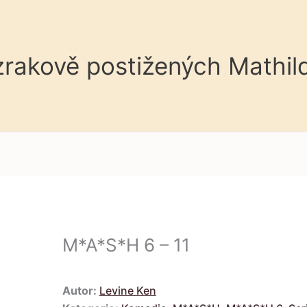
 zrakově postižených Mathil
M*A*S*H 6 – 11
Autor:
Levine Ken