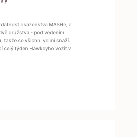
iály
u zdatnost osazenstva MASHe, a
dvě družstva - pod vedením
, takže se všichni velmi snaží.
í celý týden Hawkeyho vozit v