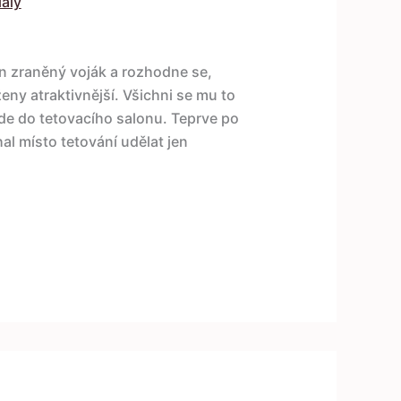
iály
den zraněný voják a rozhodne se,
 ženy atraktivnější. Všichni se mu to
jde do tetovacího salonu. Teprve po
hal místo tetování udělat jen