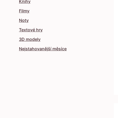
Knihy
Filmy
Noty
Textové hry
3D modely
Nejstahovanější měsíce