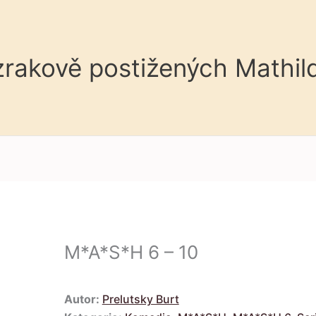
 zrakově postižených Mathil
M*A*S*H 6 – 10
Autor:
Prelutsky Burt