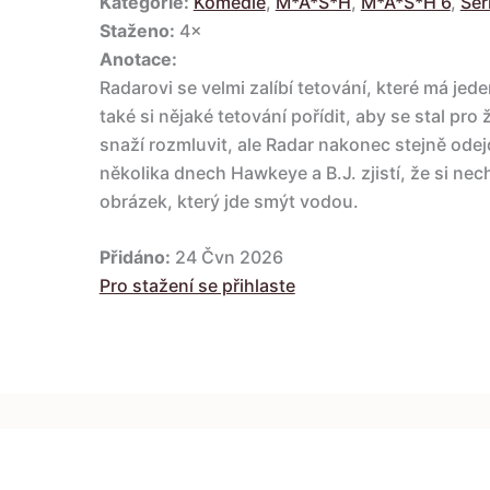
Kategorie:
Komedie
,
M*A*S*H
,
M*A*S*H 6
,
Ser
Staženo:
4×
Anotace:
Radarovi se velmi zalíbí tetování, které má je
také si nějaké tetování pořídit, aby se stal pro
snaží rozmluvit, ale Radar nakonec stejně ode
několika dnech Hawkeye a B.J. zjistí, že si nec
obrázek, který jde smýt vodou.
Přidáno:
24 Čvn 2026
Pro stažení se přihlaste