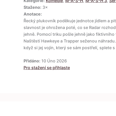
Kategorie:
Komedie
,
M*A*S*H
,
M*A*S*H 3
,
Ser
Staženo:
3×
Anotace:
Řecký plukovník poděkuje jednotce jídlem a pit
slavnost je ohrožena poté, co se Radar rozhod
jehně. Pomocí triku pošle jehně jako fiktivníh
Naštěstí Hawkeye a Trapper seženou náhradu. Z
když si jej vojín, který se sám postřelí, splet
Přidáno:
10 Úno 2026
Pro stažení se přihlaste