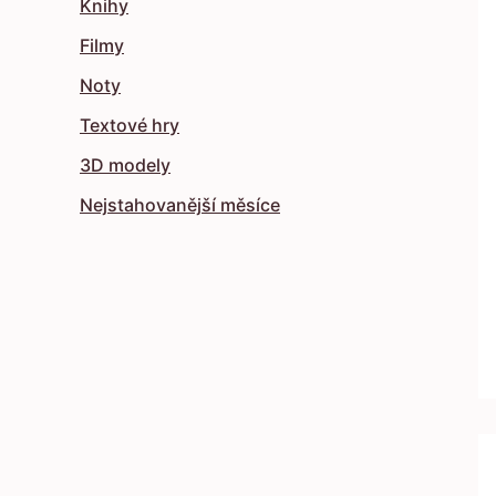
Knihy
Filmy
Noty
Textové hry
3D modely
Nejstahovanější měsíce