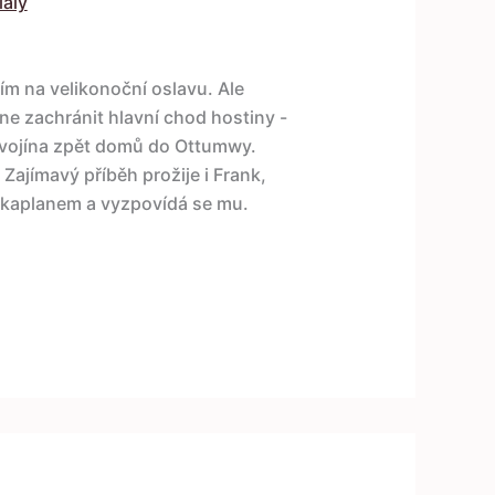
iály
ím na velikonoční oslavu. Ale
ne zachránit hlavní chod hostiny -
o vojína zpět domů do Ottumwy.
ajímavý příběh prožije i Frank,
e s kaplanem a vyzpovídá se mu.