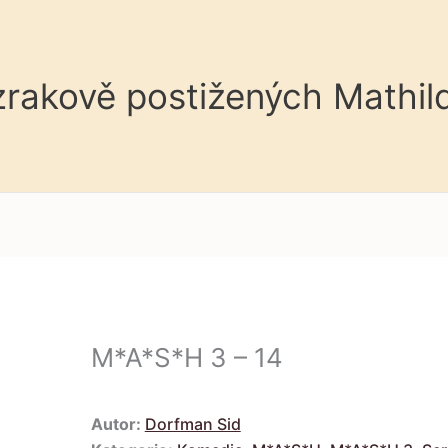
 zrakově postižených Mathil
M*A*S*H 3 – 14
Autor:
Dorfman Sid