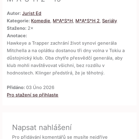
Autor:
Jurist Ed
Kategorie:
Komedie
,
M*A*S*H
,
M*A*S*H 2
,
Seriály
Staženo:
2×
Anotace:
Hawkeye a Trapper zachrání život synovi generála
Mitchella a na oplátku dostanou tři dny volna v Tokiu a
důstojnický klub. Oba chytře přesvědčí generála, aby
klub mohli navštěvovat všichni, bez rozdílu v
hodnostech. Klinger předstírá, že je těhotný.
Přidáno:
03 Úno 2026
Pro stažení se přihlaste
Napsat nahlášení
Pro přidávání komentářů se musíte nejdříve