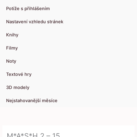
Potíže s přihlášením
Nastavení vzhledu stránek
Knihy
Filmy
Noty
Textové hry
3D modely
Nejstahovanější měsíce
M*A*S*H 2 – 15