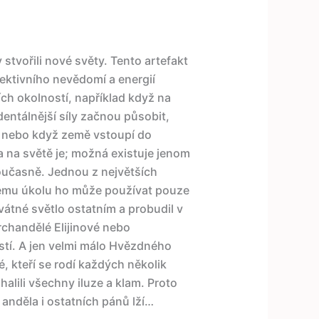
stvořili nové světy. Tento artefakt
ektivního nevědomí a energií
ích okolností, například když na
ntálnější síly začnou působit,
, nebo když země vstoupí do
 na světě je; možná existuje jenom
oučasně. Jednou z největších
tému úkolu ho může používat pouze
vátné světlo ostatním a probudil v
archandělé Elijinové nebo
stí. A jen velmi málo Hvězdného
, kteří se rodí každých několik
dhalili všechny iluze a klam. Proto
 anděla i ostatních pánů lží…