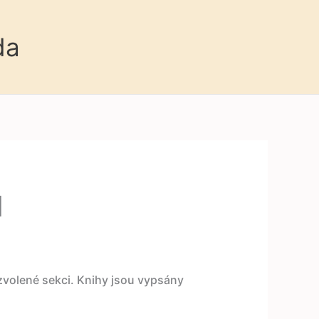
da
d
 zvolené sekci. Knihy jsou vypsány