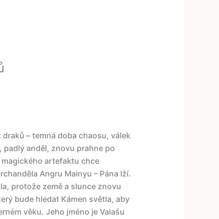
ů
 draků – temná doba chaosu, válek
 padlý anděl, znovu prahne po
 magického artefaktu chce
rchanděla Angru Mainyu – Pána lží.
la, protože země a slunce znovu
který bude hledat Kámen světla, aby
erném věku. Jeho jméno je Valašu