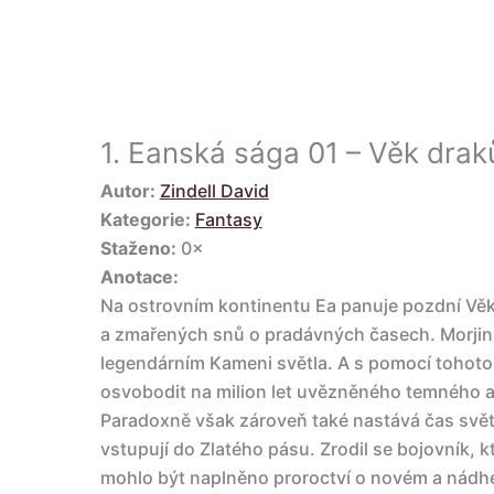
1.
Eanská sága 01 – Věk drak
Autor:
Zindell David
Kategorie:
Fantasy
Staženo:
0×
Anotace:
Na ostrovním kontinentu Ea panuje pozdní Věk
a zmařených snů o pradávných časech. Morjin,
legendárním Kameni světla. A s pomocí tohoto
osvobodit na milion let uvězněného temného a
Paradoxně však zároveň také nastává čas svět
vstupují do Zlatého pásu. Zrodil se bojovník, 
mohlo být naplněno proroctví o novém a nádh