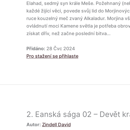
Elahad, sedmý syn krále Meše. Požehnaný (nebo
každé žijící věci, povede svůj lid do Morjinový
ruce kouzelný meč zvaný Alkaladur. Morjina v
ovládnutí moci Kamene světla je potřeba obrovs
získat dřív, než začne poslední bitva…
Přidáno:
28 Čvc 2024
Pro stažení se přihlaste
2.
Eanská sága 02 – Devět kr
Autor:
Zindell David