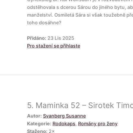
odstěhovala s dcerou Sárou do jiného bytu, ab
manželství. Osmiletá Sára si však toužebně pře
toho dosáhne?
Přidáno:
23 Lis 2025
Pro stažení se přihlaste
5.
Maminka 52 – Sirotek Tim
Autor:
Svanberg Susanne
Kategorie:
Rodokaps
,
Romány pro ženy
Staženo:
2×