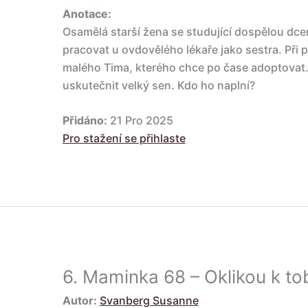
Anotace:
Osamělá starší žena se studující dospělou dc
pracovat u ovdovělého lékaře jako sestra. Při
malého Tima, kterého chce po čase adoptovat. 
uskutečnit velký sen. Kdo ho naplní?
Přidáno:
21 Pro 2025
Pro stažení se přihlaste
6.
Maminka 68 – Oklikou k to
Autor:
Svanberg Susanne