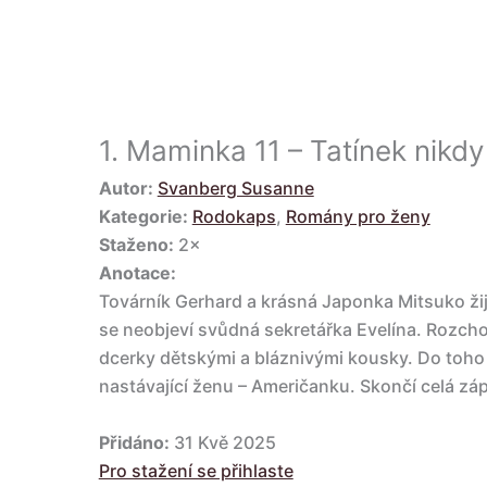
1.
Maminka 11 – Tatínek nikdy
Autor:
Svanberg Susanne
Kategorie:
Rodokaps
,
Romány pro ženy
Staženo:
2×
Anotace:
Továrník Gerhard a krásná Japonka Mitsuko ži
se neobjeví svůdná sekretářka Evelína. Rozcho
dcerky dětskými a bláznivými kousky. Do toho s
nastávající ženu – Američanku. Skončí celá zá
Přidáno:
31 Kvě 2025
Pro stažení se přihlaste