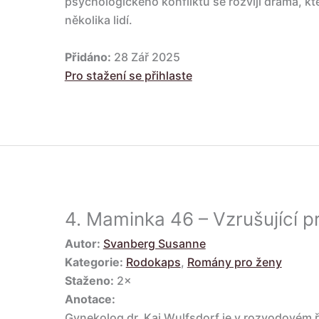
psychologického konfliktu se rozvíjí drama, 
několika lidí.
Přidáno:
28 Zář 2025
Pro stažení se přihlaste
4.
Maminka 46 – Vzrušující p
Autor:
Svanberg Susanne
Kategorie:
Rodokaps
,
Romány pro ženy
Staženo:
2×
Anotace:
Gynekolog dr. Kai Wulfsdorf je v rozvodovém 