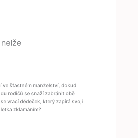
 nelže
jí ve šťastném manželství, dokud
du rodičů se snaží zabránit obě
e vrací dědeček, který zapírá svoji
pletka zklamáním?