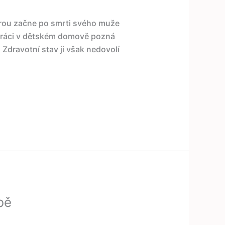
erou začne po smrti svého muže
 práci v dětském domově pozná
Zdravotní stav ji však nedovolí
bě