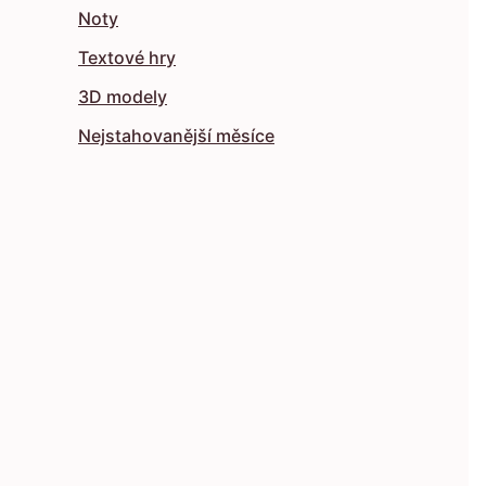
Noty
Textové hry
3D modely
Nejstahovanější měsíce