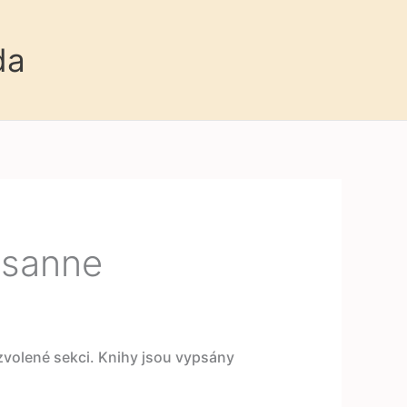
da
usanne
 zvolené sekci. Knihy jsou vypsány