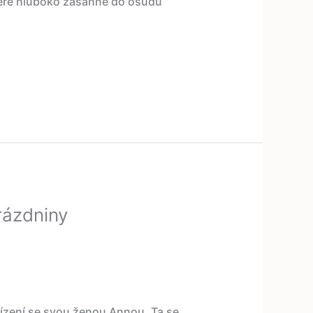
které hluboko zasáhne do osudů
rázdniny
řízení se svou ženou Annou. Ta se