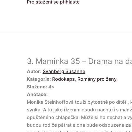
Pro stažení se přihlaste
3.
Maminka 35 – Drama na dá
Autor:
Svanberg Susanne
Kategorie:
Rodokaps
,
Romány pro ženy
Staženo:
4×
Anotace:
Monika Steinhoffová touží bytostně po dítěti, k
synka. A tu jako řízením osudu nachází s manž
opuštěného chlapečka. Může si ho nechat a v
budou rodiče pátrat a ona bude odsouzena za