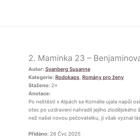
2.
Maminka 23 – Benjaminov
Autor:
Svanberg Susanne
Kategorie:
Rodokaps
,
Romány pro ženy
Staženo:
2×
Anotace:
Po neštěstí v Alpách se Kornélie ujala napůl o
otec po uzdravení nahradil jejího zlodějského š
než našel novou pečovatelku, jí však vyznal l
Přidáno:
26 Čvc 2025