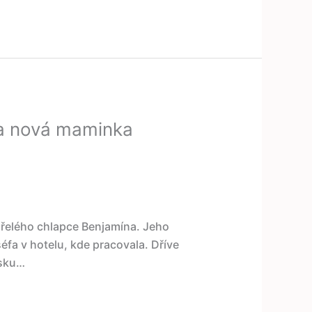
a nová maminka
siřelého chlapce Benjamína. Jeho
éfa v hotelu, kde pracovala. Dříve
ásku…