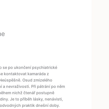
ne
o se po ukončení psychiatrické
 se kontaktovat kamaráda z
. Neúspěšně. Osud zmizelého
 a nevraživosti. Při pátrání po něm
, během nichž čtenář postupně
iny. Je to příběh lásky, nenávisti,
 podvodných praktik dnešní doby.