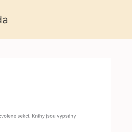
da
l
 zvolené sekci. Knihy jsou vypsány