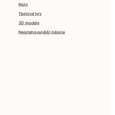
Noty
Textové hry
3D modely
Nejstahovanější měsíce