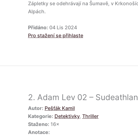
Zápletky se odehrávají na Šumavě, v Krkonošíc
Alpách.
Přidáno:
04 Lis 2024
Pro stažení se přihlaste
2.
Adam Lev 02 – Sudeathla
Autor:
Pešťák Kamil
Kategorie:
Detektivky
,
Thriller
Staženo:
16×
Anotace: