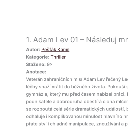
1.
Adam Lev 01 – Následuj m
Autor:
Pešťák Kamil
Kategorie:
Thriller
Staženo:
9×
Anotace:
Veterán zahraničních misí Adam Lev řečený Le
léčby snaží vrátit do běžného života. Pokouší
gymnázia, který mu před časem nabízel práci
podnikatele a dobrodruha obestírá clona mlčení
se rozpoutá celá série dramatických událostí
odhaluje i komplikovanou minulost hlavního hrd
přátelství i chladné manipulace, zneužívání a