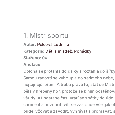
1.
Mistr sportu
Autor:
Pelcová Ludmila
Kategorie:
Děti a mládež
,
Pohádky
Staženo:
0×
Anotace:
Obloha se protáhla do dálky a roztáhla do šířky
Samou radostí se vyhoupla do sedmého nebe,
nejtajnější přání. A třeba právě to, stát se Mis
bělaly hřebeny hor, protože se k nim odstěho
všudy. Až nastane čas, vrátí se zpátky do údo
chumelit a mrznout, vítr se zas bude všelijak o
bude lyžovat a závodit, vyhrávat a prohrávat, s