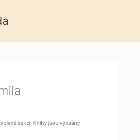
da
mila
 zvolené sekci. Knihy jsou vypsány