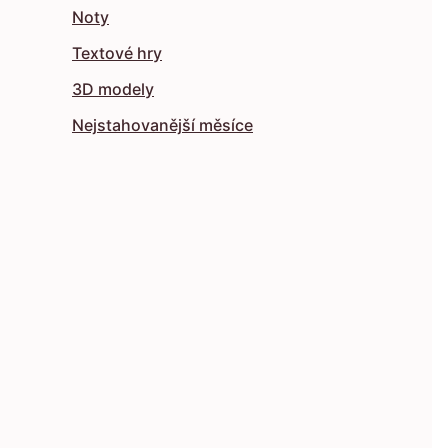
Noty
Textové hry
3D modely
Nejstahovanější měsíce