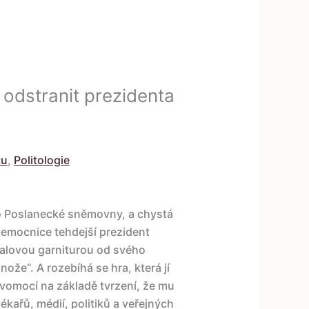
 odstranit prezidenta
tu
,
Politologie
o Poslanecké sněmovny, a chystá
nemocnice tehdejší prezident
Fialovou garniturou od svého
že“. A rozebíhá se hra, která jí
avomocí na základě tvrzení, že mu
ékařů, médií, politiků a veřejných