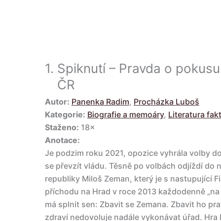
1.
Spiknutí – Pravda o pokusu
ČR
Autor:
Panenka Radim
,
Procházka Luboš
Kategorie:
Biografie a memoáry
,
Literatura fak
Staženo:
18×
Anotace:
Je podzim roku 2021, opozice vyhrála volby d
se převzít vládu. Těsně po volbách odjíždí do 
republiky Miloš Zeman, který je s nastupující 
příchodu na Hrad v roce 2013 každodenně „na no
má splnit sen: Zbavit se Zemana. Zbavit ho pr
zdraví nedovoluje nadále vykonávat úřad. Hra l