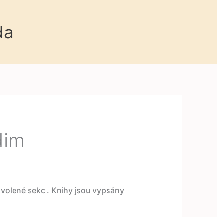
da
dim
 zvolené sekci. Knihy jsou vypsány