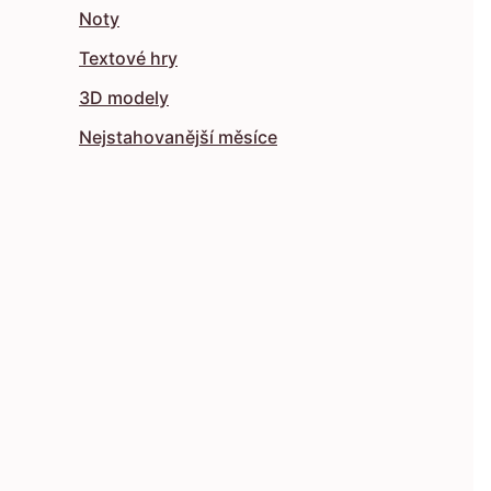
Noty
Textové hry
3D modely
Nejstahovanější měsíce