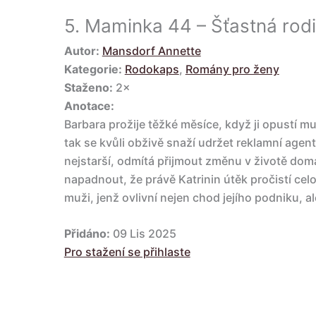
5.
Maminka 44 – Šťastná rod
Autor:
Mansdorf Annette
Kategorie:
Rodokaps
,
Romány pro ženy
Staženo:
2×
Anotace:
Barbara prožije těžké měsíce, když ji opustí m
tak se kvůli obživě snaží udržet reklamní agent
nejstarší, odmítá přijmout změnu v životě dom
napadnout, že právě Katrinin útěk pročistí celo
muži, jenž ovlivní nejen chod jejího podniku, 
Přidáno:
09 Lis 2025
Pro stažení se přihlaste