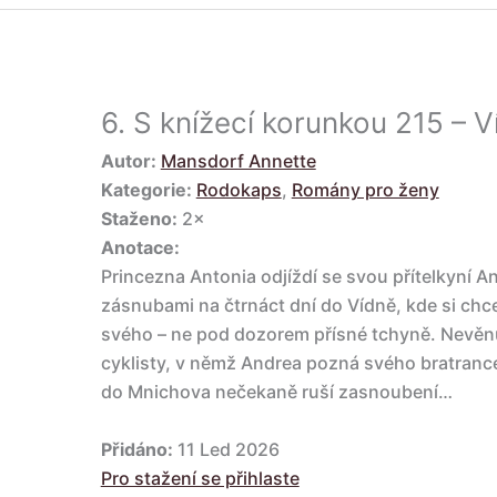
6.
S knížecí korunkou 215 – V
Autor:
Mansdorf Annette
Kategorie:
Rodokaps
,
Romány pro ženy
Staženo:
2×
Anotace:
Princezna Antonia odjíždí se svou přítelkyní 
zásnubami na čtrnáct dní do Vídně, kde si chce
svého – ne pod dozorem přísné tchyně. Nevěnuj
cyklisty, v němž Andrea pozná svého bratrance
do Mnichova nečekaně ruší zasnoubení…
Přidáno:
11 Led 2026
Pro stažení se přihlaste