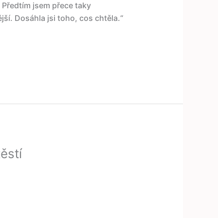
? Předtím jsem přece taky
í. Dosáhla jsi toho, cos chtěla.“
ěstí