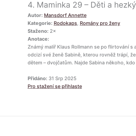
4.
Maminka 29 – Děti a hezký
Autor:
Mansdorf Annette
Kategorie:
Rodokaps
,
Romány pro ženy
Staženo:
2×
Anotace:
Známý malíř Klaus Rollmann se po flirtování s 
odcizí své ženě Sabině, kterou rovněž trápí, ž
dětem – dvojčatům. Najde Sabina někoho, kdo b
Přidáno:
31 Srp 2025
Pro stažení se přihlaste