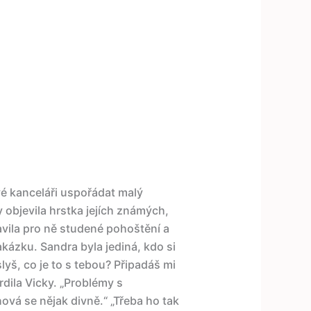
vé kanceláři uspořádat malý
 objevila hrstka jejích známých,
avila pro ně studené pohoštění a
akázku. Sandra byla jediná, kdo si
yš, co je to s tebou? Připadáš mi
rdila Vicky. „Problémy s
vá se nějak divně.“ „Třeba ho tak