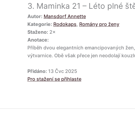
3.
Maminka 21 – Léto plné ště
Autor:
Mansdorf Annette
Kategorie:
Rodokaps
,
Romány pro ženy
Staženo:
2×
Anotace:
Příběh dvou elegantních emancipovaných žen, 
výtvarnice. Obě však přece jen neodolají kouzlu
Přidáno:
13 Čvc 2025
Pro stažení se přihlaste