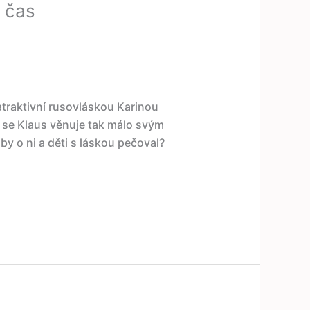
 čas
atraktivní rusovláskou Karinou
e se Klaus věnuje tak málo svým
y o ni a děti s láskou pečoval?