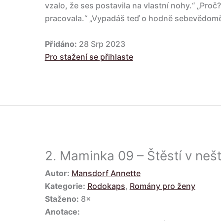
vzalo, že ses postavila na vlastní nohy.“ „Proč
pracovala.“ „Vypadáš teď o hodně sebevědomějš
Přidáno:
28 Srp 2023
Pro stažení se přihlaste
2.
Maminka 09 – Štěstí v nešt
Autor:
Mansdorf Annette
Kategorie:
Rodokaps
,
Romány pro ženy
Staženo:
8×
Anotace: