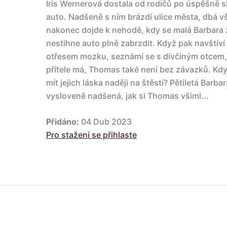
Iris Wernerová dostala od rodičů po úspěšně 
auto. Nadšeně s ním brázdí ulice města, dbá v
nakonec dojde k nehodě, kdy se malá Barbara ž
nestihne auto plně zabrzdit. Když pak navštíví
otřesem mozku, seznámí se s dívčiným otcem,
přítele má, Thomas také není bez závazků. Kdy
mít jejich láska naději na štěstí? Pětiletá Barbar
vysloveně nadšená, jak si Thomas všiml...
Přidáno:
04 Dub 2023
Pro stažení se přihlaste