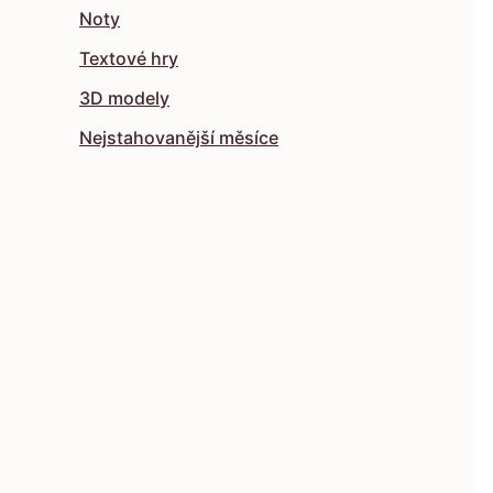
Noty
Textové hry
3D modely
Nejstahovanější měsíce