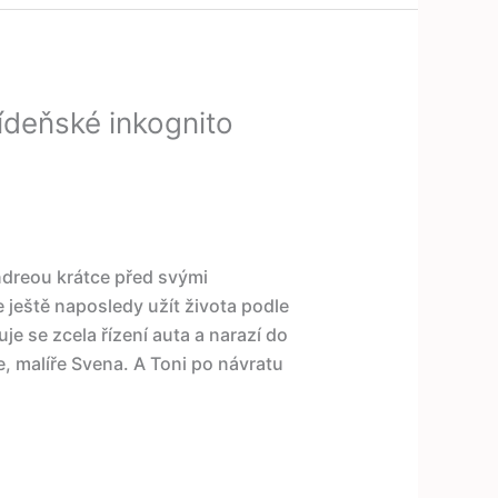
ídeňské inkognito
Andreou krátce před svými
 ještě naposledy užít života podle
e se zcela řízení auta a narazí do
, malíře Svena. A Toni po návratu