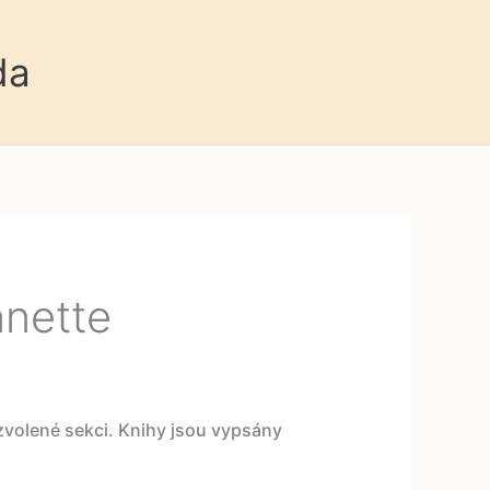
da
nnette
 zvolené sekci. Knihy jsou vypsány