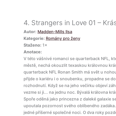
4.
Strangers in Love 01 – Krá
Autor:
Madden-Mills Ilsa
Kategorie:
Romány pro ženy
Staženo:
1×
Anotace:
V této vášnivé romanci se quarterback NFL, kt
městě, nechá okouzlit texaskou královnou krásy
quarterback NFL Ronan Smith má svět u nohou.
přijde o kariéru i o snoubenku, propadne se d
rozhodnutí. Když se na jeho večírku objeví záhad
vezme si ji... na jednu noc. Bývalá královna 
Spoře oděná jako princezna z daleké galaxie se
upoutala pozornost svého oblíbeného zadáka. J
jedné příšerné společné noci. O dva roky pozd