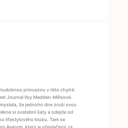
hudobnou princeznu v této chytré
eet Journal Ilsy Madden-Millsové.
yslela, že jednoho dne zruší svou
lékne si svatební šaty a odejde od
ho lifestylového klubu. Tam se
m Averym, který je převlečený za