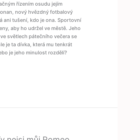
račným řízením osudu jejím
Ronan, nový hvězdný fotbalový
á ani tušení, kdo je ona. Sportovní
ženy, aby ho udržel ve městě. Jeho
 ve světlech pátečního večera se
 je ta dívka, která mu tenkrát
ebo je jeho minulost rozdělí?
y nejsi můj Romeo