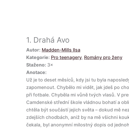
1.
Drahá Avo
Autor:
Madden-Mills Ilsa
Kategorie:
Pro teenagery
,
Romány pro ženy
Staženo:
3×
Anotace:
Už je to deset měsíců, kdy jsi tu byla naposled
zapomenout. Chybělo mi vidět, jak jdeš po cho
při fotbale. Chyběla mi vůně tvých vlasů. V pr
Camdenské střední škole vládnou bohatí a oblí
chtěla být součástí jejich světa – dokud mě nez
zdejších chodbách, aniž by na mě všichni koukal
čekala, byl anonymní milostný dopis od jednoh