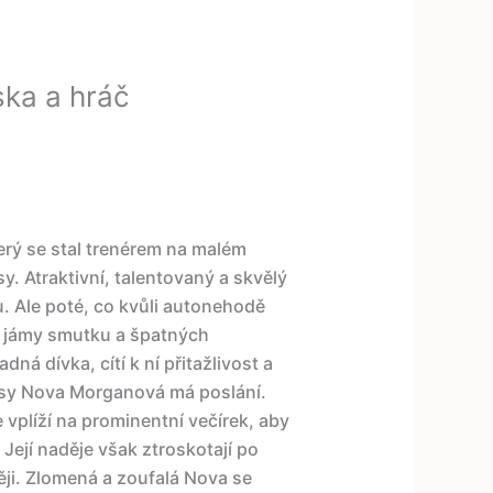
ska a hráč
erý se stal trenérem na malém
. Atraktivní, talentovaný a skvělý
 Ale poté, co kvůli autonehodě
o jámy smutku a špatných
ná dívka, cítí k ní přitažlivost a
krásy Nova Morganová má poslání.
 vplíží na prominentní večírek, aby
ejí naděje však ztroskotají po
ěji. Zlomená a zoufalá Nova se