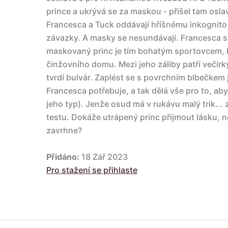
prince a ukrývá se za maskou - přišel tam osla
Francesca a Tuck oddávají hříšnému inkognit
závazky. A masky se nesundávají. Francesca si 
maskovaný princ je tím bohatým sportovcem, kt
činžovního domu. Mezi jeho záliby patří večírk
tvrdí bulvár. Zaplést se s povrchním blbečkem j
Francesca potřebuje, a tak dělá vše pro to, aby
jeho typ). Jenže osud má v rukávu malý trik.
testu. Dokáže utrápený princ přijmout lásku,
zavrhne?
Přidáno:
18 Zář 2023
Pro stažení se přihlaste