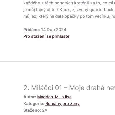
každého z těch bohatých kreténů za to, co mi u
je můj tajný ctitel? Knox, zjizvený quarterbac
můj ex, který mi dal kopačky po tom večírku, n
Přidáno:
14 Dub 2024
Pro stažení se přihlaste
2.
Miláčci 01 – Moje drahá ne
Autor:
Madden-Mills Ilsa
Kategorie:
Romány pro ženy
Staženo:
2×