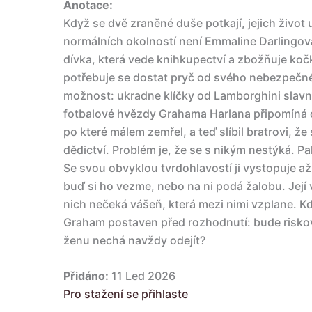
Anotace:
Když se dvě zraněné duše potkají, jejich život
normálních okolností není Emmaline Darlingová
dívka, která vede knihkupectví a zbožňuje koč
potřebuje se dostat pryč od svého nebezpečnéh
možnost: ukradne klíčky od Lamborghini slavné
fotbalové hvězdy Grahama Harlana připomíná ch
po které málem zemřel, a teď slíbil bratrovi, že 
dědictví. Problém je, že se s nikým nestýká. 
Se svou obvyklou tvrdohlavostí ji vystopuje až
buď si ho vezme, nebo na ni podá žalobu. Její v
nich nečeká vášeň, která mezi nimi vzplane. Kdy
Graham postaven před rozhodnutí: bude risko
ženu nechá navždy odejít?
Přidáno:
11 Led 2026
Pro stažení se přihlaste