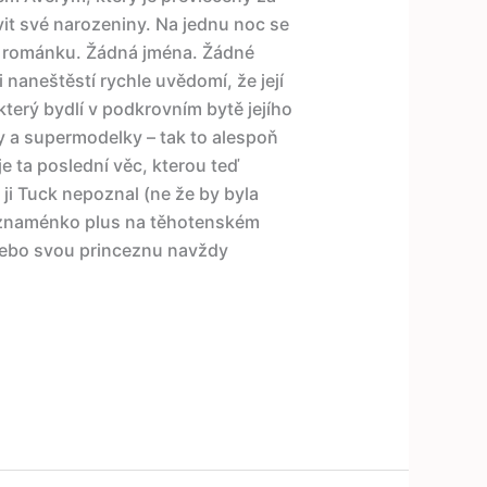
vit své narozeniny. Na jednu noc se
o románku. Žádná jména. Žádné
naneštěstí rychle uvědomí, že její
erý bydlí v podkrovním bytě jejího
y a supermodelky – tak to alespoň
e ta poslední věc, kterou teď
 ji Tuck nepoznal (ne že by byla
.. znaménko plus na těhotenském
 nebo svou princeznu navždy