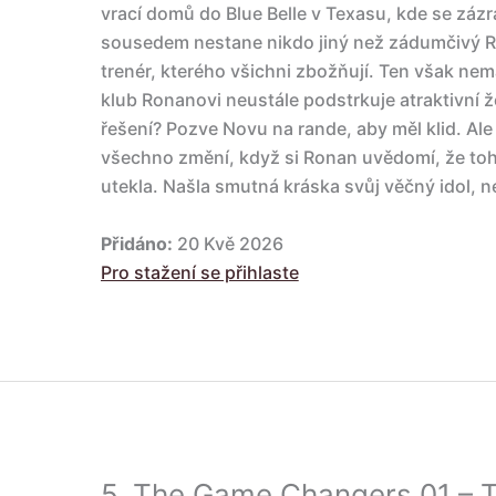
vrací domů do Blue Belle v Texasu, kde se záz
sousedem nestane nikdo jiný než zádumčivý 
trenér, kterého všichni zbožňují. Ten však nem
klub Ronanovi neustále podstrkuje atraktivní 
řešení? Pozve Novu na rande, aby měl klid. Ale
všechno změní, když si Ronan uvědomí, že tohle
utekla. Našla smutná kráska svůj věčný idol, n
Přidáno:
20 Kvě 2026
Pro stažení se přihlaste
5.
The Game Changers 01 – T