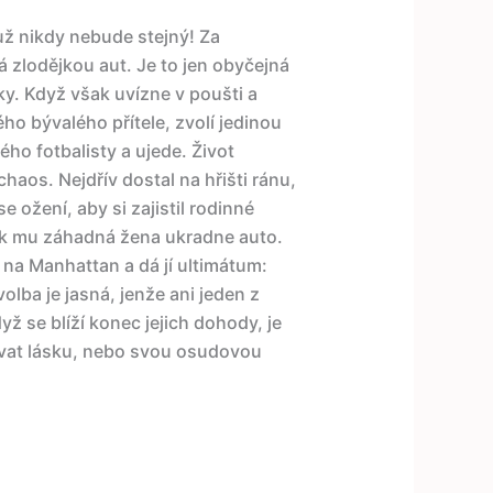
 už nikdy nebude stejný! Za
 zlodějkou aut. Je to jen obyčejná
ky. Když však uvízne v poušti a
o bývalého přítele, zvolí jedinou
ho fotbalisty a ujede. Život
aos. Nejdřív dostal na hřišti ránu,
se ožení, aby si zajistil rodinné
Pak mu záhadná žena ukradne auto.
 na Manhattan a dá jí ultimátum:
olba je jasná, jenže ani jeden z
ž se blíží konec jejich dohody, je
vat lásku, nebo svou osudovou