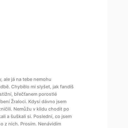
y, ale já na tebe nemohu
dbě. Chybělo mi slyšet, jak fandíš
estižní, břečťanem porostlé
bení Žraloci. Kdysi dávno jsem
ničili. Nemůžu v klidu chodit po
i a šuškali si. Poslední, co jsem
o z nich. Prosím. Nenávidím