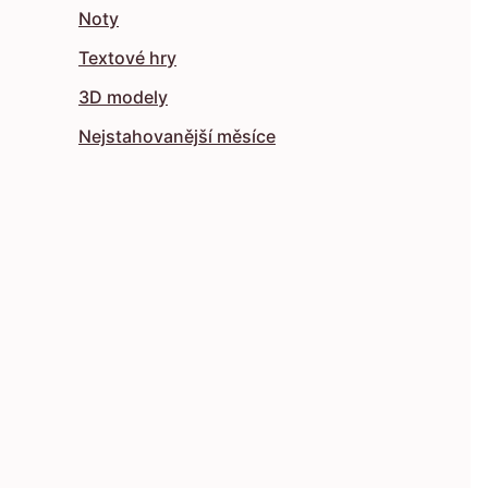
Noty
Textové hry
3D modely
Nejstahovanější měsíce