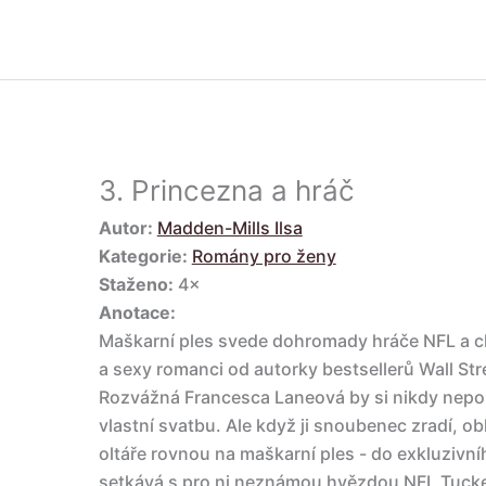
3.
Princezna a hráč
Autor:
Madden-Mills Ilsa
Kategorie:
Romány pro ženy
Staženo:
4×
Anotace:
Maškarní ples svede dohromady hráče NFL a c
a sexy romanci od autorky bestsellerů Wall Str
Rozvážná Francesca Laneová by si nikdy nepom
vlastní svatbu. Ale když ji snoubenec zradí, ob
oltáře rovnou na maškarní ples - do exkluzivní
setkává s pro ni neznámou hvězdou NFL Tucke