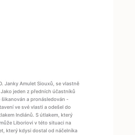
O. Janky Amulet Siouxů, se vlastně
 Jako jeden z předních účastníků
e šikanován a pronásledován -
vení ve své vlasti a odešel do
tlakem Indiánů. S útlakem, který
ůže Liboriovi v této situaci na
 který kdysi dostal od náčelníka