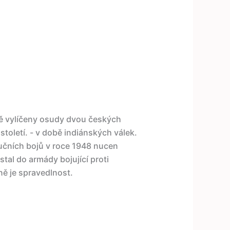
vě vylíčeny osudy dvou českých
století. - v době indiánských válek.
olučních bojů v roce 1948 nucen
tal do armády bojující proti
ně je spravedlnost.