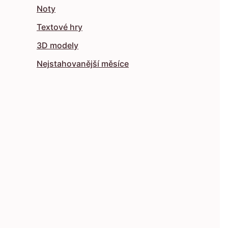
Noty
Textové hry
3D modely
Nejstahovanější měsíce