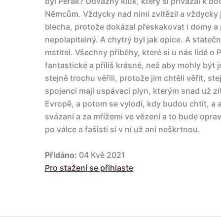
byl Pérák? Odvážný kluk, který si přivázal k bo
Němcům. Vždycky nad nimi zvítězil a vždycky je
blecha, protože dokázal přeskakovat i domy a 
nepolapitelný. A chytrý byl jak opice. A stateč
mstitel. Všechny příběhy, které si u nás lidé o P
fantastické a příliš krásné, než aby mohly být je
stejně trochu věřili, protože jim chtěli věřit, ste
spojenci mají uspávací plyn, kterým snad už zí
Evropě, a potom se vylodí, kdy budou chtít, a
svázaní a za mřížemi ve vězení a to bude opr
po válce a fašisti si v ní už ani neškrtnou.
Přidáno:
04 Kvě 2021
Pro stažení se přihlaste