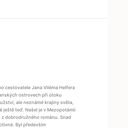
o cestovatele Jana Viléma Helfera
anských ostrovech při útoku
žství, ale neznámé krajiny světa,
é ještě teď. Našel je v Mezopotámii
ené z dobrodružného románu. Snad
rotivné. Byl především