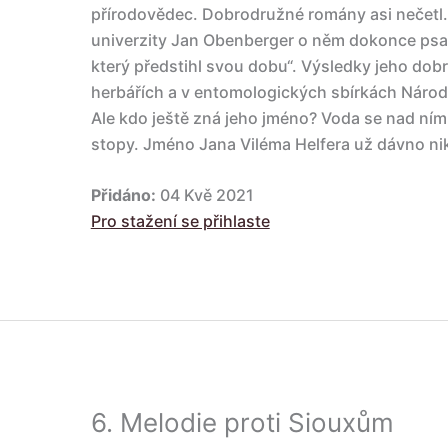
přírodovědec. Dobrodružné romány asi nečetl.
univerzity Jan Obenberger o něm dokonce psal 
který předstihl svou dobu“. Výsledky jeho do
herbářích a v entomologických sbírkách Nár
Ale kdo ještě zná jeho jméno? Voda se nad ním
stopy. Jméno Jana Viléma Helfera už dávno ni
Přidáno:
04 Kvě 2021
Pro stažení se přihlaste
6.
Melodie proti Siouxům