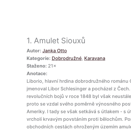
1.
Amulet Siouxů
Autor:
Janka Otto
Kategorie:
Dobrodružné
,
Karavana
Staženo:
21×
Anotace:
Liborio, hlavní hrdina dobrodružného románu 
jmenoval Libor Schlesinger a pocházel z Čech.
revolučních bojů v roce 1848 byl však neustál
proto se vzdal svého poměrně výnosného posta
Ameriky. I tady se však setkává s útlakem - s ú
vrcholí krvavým povstáním proti bělochům. Pom
obchodních cestách ohroženým územím amulet,