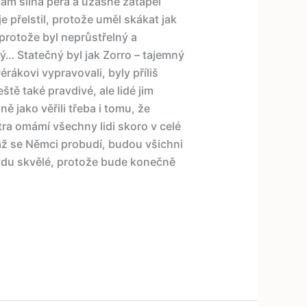
tám silná péra a úžasně zatápěl
 přelstil, protože uměl skákat jak
protože byl neprůstřelný a
ný… Statečný byl jak Zorro – tajemný
érákovi vypravovali, byly příliš
ště také pravdivé, ale lidé jim
jně jako věřili třeba i tomu, že
tra omámí všechny lidi skoro v celé
 až se Němci probudí, budou všichni
avdu skvělé, protože bude konečně