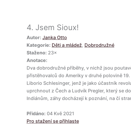
4.
Jsem Sioux!
Autor:
Janka Otto
Kategorie:
Děti a mládež
,
Dobrodružné
Staženo:
23×
Anotace:
Dva dobrodružné příběhy, v nichž jsou pouta
přistěhovalců do Ameriky v druhé polovině 19. 
Liborio Schlesinger, jenž je jako účastník rev
uprchnout z Čech a Ludvík Pregler, který se dos
Indiánům, záhy docházejí k poznání, na čí stra
Přidáno:
04 Kvě 2021
Pro stažení se přihlaste