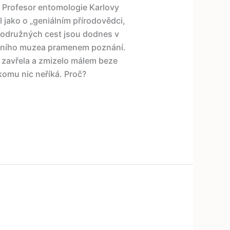
 Profesor entomologie Karlovy
jako o „geniálním přírodovědci,
brodružných cest jsou dodnes v
odního muzea pramenem poznání.
 zavřela a zmizelo málem beze
komu nic neříká. Proč?