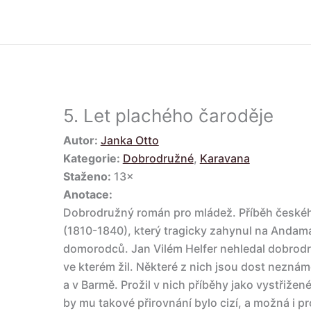
5.
Let plachého čaroděje
Autor:
Janka Otto
Kategorie:
Dobrodružné
,
Karavana
Staženo:
13×
Anotace:
Dobrodružný román pro mládež. Příběh českéh
(1810-1840), který tragicky zahynul na Andam
domorodců. Jan Vilém Helfer nehledal dobrodru
ve kterém žil. Některé z nich jsou dost neznám
a v Barmě. Prožil v nich příběhy jako vystřiž
by mu takové přirovnání bylo cizí, a možná i p