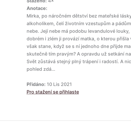
Staženo:
4×
Anotace:
Mirka, po náročném dětství bez mateřské lásk
alkoholikem, čelí životním vzestupům a pádů
nebe. Její nebe má podobu levandulové louky, 
dobrém i zlém ji provází matka, o kterou přišla 
však stane, když se s ní jednoho dne přijde m
skutečně tím pravým? A opravdu už setkání na
Svět zůstává stejný plný trápení i radostí. A ni
pohled zdá…
Přidáno:
10 Lis 2021
Pro stažení se přihlaste