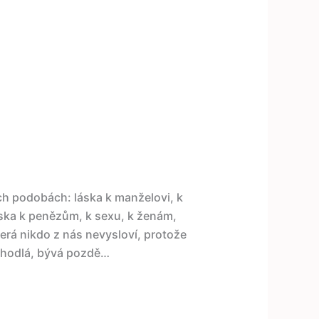
ich podobách: láska k manželovi, k
áska k penězům, k sexu, k ženám,
erá nikdo z nás nevysloví, protože
odhodlá, bývá pozdě…