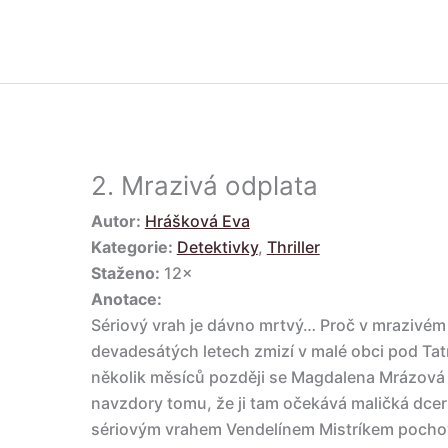
2.
Mrazivá odplata
Autor:
Hrášková Eva
Kategorie:
Detektivky
,
Thriller
Staženo:
12×
Anotace:
Sériový vrah je dávno mrtvý… Proč v mrazivém 
devadesátých letech zmizí v malé obci pod Tat
několik měsíců později se Magdalena Mrázová
navzdory tomu, že ji tam očekává maličká dcerk
sériovým vrahem Vendelínem Mistríkem pochova