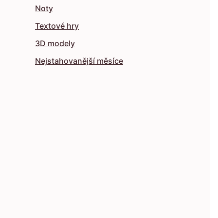
Noty
Textové hry
3D modely
Nejstahovanější měsíce