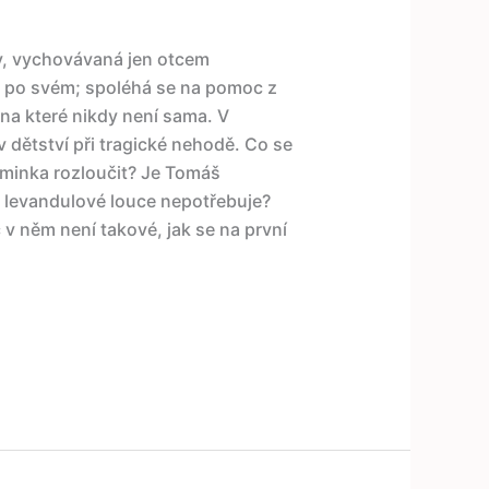
y, vychovávaná jen otcem
m po svém; spoléhá se na pomoc z
na které nikdy není sama. V
v dětství při tragické nehodě. Co se
aminka rozloučit? Je Tomáš
 levandulové louce nepotřebuje?
c v něm není takové, jak se na první