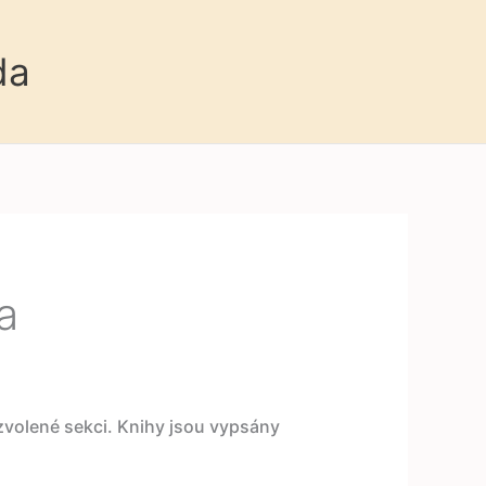
da
a
 zvolené sekci. Knihy jsou vypsány