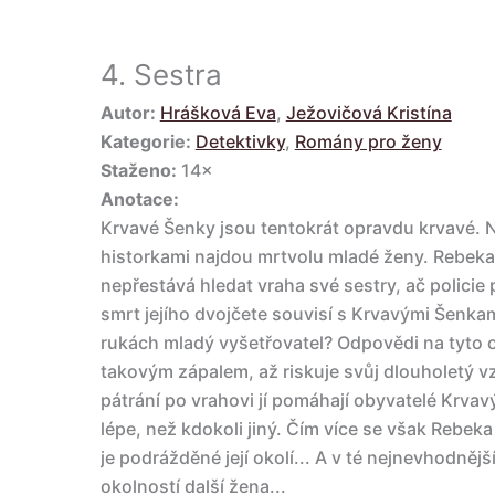
4.
Sestra
Autor:
Hrášková Eva
,
Ježovičová Kristína
Kategorie:
Detektivky
,
Romány pro ženy
Staženo:
14×
Anotace:
Krvavé Šenky jsou tentokrát opravdu krvavé.
historkami najdou mrtvolu mladé ženy. Rebeka 
nepřestává hledat vraha své sestry, ač policie
smrt jejího dvojčete souvisí s Krvavými Šenkam
rukách mladý vyšetřovatel? Odpovědi na tyto o
takovým zápalem, až riskuje svůj dlouholetý vzt
pátrání po vrahovi jí pomáhají obyvatelé Krvavýc
lépe, než kdokoli jiný. Čím více se však Rebeka
je podrážděné její okolí... A v té nejnevhodnějš
okolností další žena...