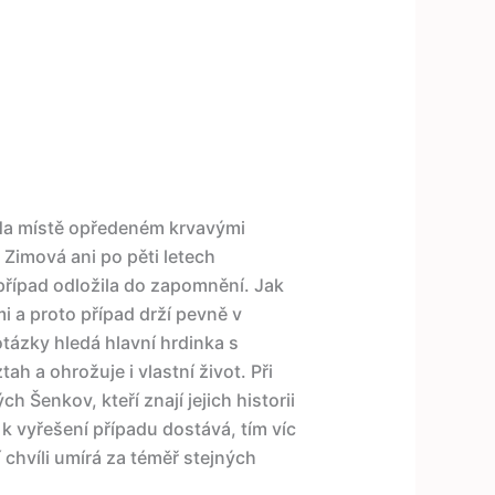
 Na místě opředeném krvavými
Zimová ani po pěti letech
 případ odložila do zapomnění. Jak
i a proto případ drží pevně v
tázky hledá hlavní hrdinka s
ah a ohrožuje i vlastní život. Při
h Šenkov, kteří znají jejich historii
 k vyřešení případu dostává, tím víc
í chvíli umírá za téměř stejných