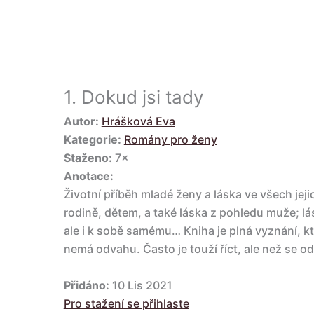
1.
Dokud jsi tady
Autor:
Hrášková Eva
Kategorie:
Romány pro ženy
Staženo:
7×
Anotace:
Životní příběh mladé ženy a láska ve všech jej
rodině, dětem, a také láska z pohledu muže; l
ale i k sobě samému… Kniha je plná vyznání, kt
nemá odvahu. Často je touží říct, ale než se 
Přidáno:
10 Lis 2021
Pro stažení se přihlaste