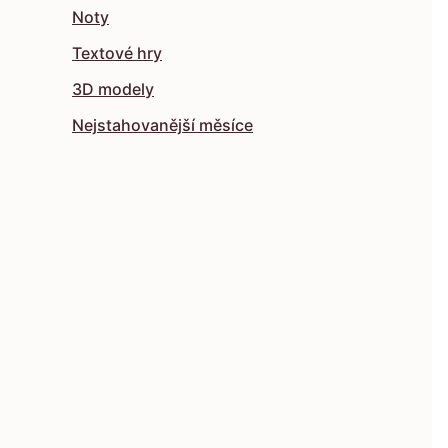
Noty
Textové hry
3D modely
Nejstahovanější měsíce