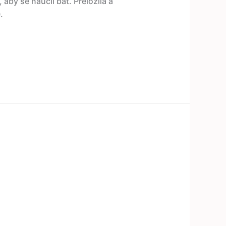
aby se naučil bát. Přeložila a
.