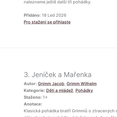
nalezneme ještě další tři pohádky.
Přidáno:
18 Led 2026
Pro stažení se přihlaste
3.
Jeníček a Mařenka
Autor:
Grimm Jacob
,
Grimm Wilhelm
Kategorie:
Děti a mládež
,
Pohádky
Staženo:
1×
Anotace:
Klasická pohádka bratří Grimmů o ztracených dě