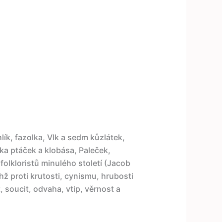
ík, fazolka, Vlk a sedm kůzlátek,
ška ptáček a klobása, Paleček,
olkloristů minulého století (Jacob
ž proti krutosti, cynismu, hrubosti
t, soucit, odvaha, vtip, věrnost a