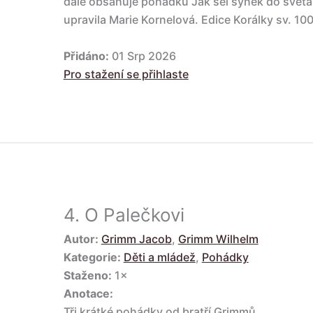
dále obsahuje pohádku Jak šel synek do světa, 
upravila Marie Kornelová. Edice Korálky sv. 100
Přidáno:
01 Srp 2026
Pro stažení se přihlaste
4.
O Palečkovi
Autor:
Grimm Jacob
,
Grimm Wilhelm
Kategorie:
Děti a mládež
,
Pohádky
Staženo:
1×
Anotace:
Tři krátké pohádky od bratří Grimmů.