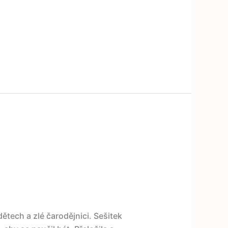
tech a zlé čarodějnici. Sešitek