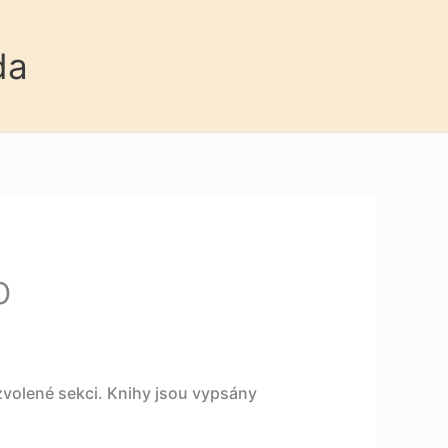
da
b
 zvolené sekci. Knihy jsou vypsány