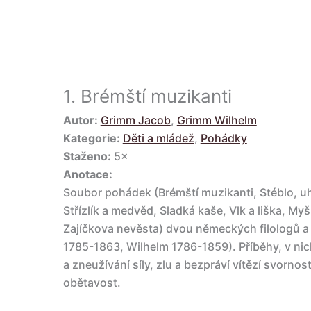
1.
Brémští muzikanti
Autor:
Grimm Jacob
,
Grimm Wilhelm
Kategorie:
Děti a mládež
,
Pohádky
Staženo:
5×
Anotace:
Soubor pohádek (Brémští muzikanti, Stéblo, uhl
Střízlík a medvěd, Sladká kaše, Vlk a liška, My
Zajíčkova nevěsta) dvou německých filologů a f
1785-1863, Wilhelm 1786-1859). Příběhy, v nich
a zneužívání síly, zlu a bezpráví vítězí svornos
obětavost.