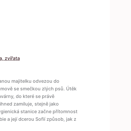
a, zvířata
vanou majitelku odvezou do
omově se smečkou zlých psů. Útěk
avárny, do které se právě
ihned zamiluje, stejně jako
hygienická stanice začne přítomnost
ie a její dcerou Sofií způsob, jak z