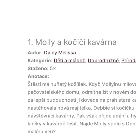
1.
Molly a kočičí kavárna
Autor:
Daley Melissa
Kategorie:
Děti a mládež
,
Dobrodružné
,
Přírod
Staženo:
5×
Anotace:
Štěstí má huňatý kožíšek. Když Mollyinu milo
pečovatelského domu, odmítne žít v novém d
za lepší budoucností ji dovede na práh staré k
nastěhovala nová majitelka. Debbie si kočičku 
návštěvníci kavárny. Pak však přijde udání a 
kočky v kavárně řešit. Najde Molly spolu s Debb
maléru ven?