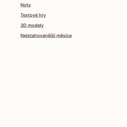
Noty
Textové hry
3D modely
Nejstahovanější měsíce