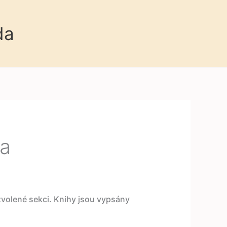
da
sa
 zvolené sekci. Knihy jsou vypsány