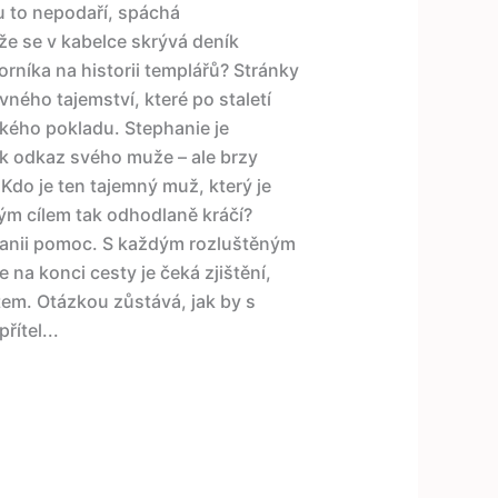
u to nepodaří, spáchá
že se v kabelce skrývá deník
níka na historii templářů? Stránky
ného tajemství, které po staletí
kého pokladu. Stephanie je
ak odkaz svého muže – ale brzy
Kdo je ten tajemný muž, který je
ým cílem tak odhodlaně kráčí?
anii pomoc. S každým rozluštěným
 na konci cesty je čeká zjištění,
tem. Otázkou zůstává, jak by s
řítel...