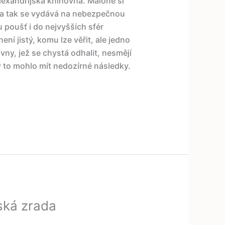
exandrijská knihovna. Malone si
, a tak se vydává na nebezpečnou
 poušť i do nejvyšších sfér
není jistý, komu lze věřit, ale jedno
ovny, jež se chystá odhalit, nesmějí
to mohlo mít nedozírné následky.
ská zrada