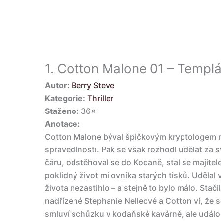
1.
Cotton Malone 01 – Templá
Autor:
Berry Steve
Kategorie:
Thriller
Staženo:
36×
Anotace:
Cotton Malone býval špičkovým kryptologem 
spravedlnosti. Pak se však rozhodl udělat za 
čáru, odstěhoval se do Kodaně, stal se majitele
poklidný život milovníka starých tisků. Udělal 
života nezastihlo – a stejně to bylo málo. Stači
nadřízené Stephanie Nelleové a Cotton ví, že s
smluví schůzku v kodaňské kavárně, ale událo