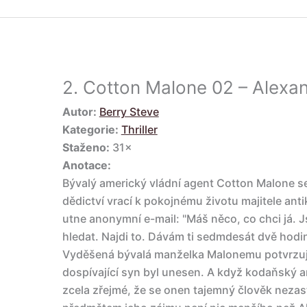
2.
Cotton Malone 02 – Alexan
Autor:
Berry Steve
Kategorie:
Thriller
Staženo:
31×
Anotace:
Bývalý americký vládní agent Cotton Malone s
dědictví vrací k pokojnému životu majitele anti
utne anonymní e-mail: "Máš něco, co chci já. Jsi
hledat. Najdi to. Dávám ti sedmdesát dvě hodiny
Vyděšená bývalá manželka Malonemu potvrzuje,
dospívající syn byl unesen. A když kodaňský an
zcela zřejmé, že se onen tajemný člověk nezast