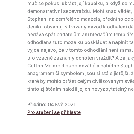
muž se pokusí ukrást její kabelku, a když se m
demonstrativní sebevraždu. Mohl snad vědět, 
Stephaniina zemřelého manžela, předního odbor
deníku obsahují šifrovaný návod k odhalení dáv
nedává spát badatelům ani hledačům templářs
odhodlána tuto mozaiku poskládat a naplnit t
vyjde najevo, že v tomto odhodlání není sama. 
pro vzácné záznamy ochoten vraždit? A za jak
Cotton Malore dlouho neváhá a nabídne Steph
anagramem či symbolem jsou si stále jistější, že
které by mohlo otřást celým civilizovaným svě
tímto zjištěním naložil jejich nevyzpytatelný nep
Přidáno:
04 Kvě 2021
Pro stažení se přihlaste