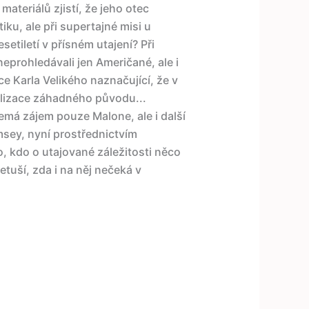
ateriálů zjistí, že jeho otec
iku, ale při supertajné misi u
esetiletí v přísném utajení? Při
neprohledávali jen Američané, ale i
e Karla Velikého naznačující, že v
vilizace záhadného původu...
emá zájem pouze Malone, ale i další
amsey, nyní prostřednictvím
 kdo o utajované záležitosti něco
tuší, zda i na něj nečeká v