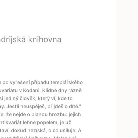
drijská knihovna
e po vyřešení případu templářského
kvariátu v Kodani. Klidné dny rázně
 jediný člověk, který ví, kde to
. Jestli neuspěješ, přijdeš o dítě."
 že nejde o planou hrozbu: jejich
tikvariát lehne popelem, je už
aví, dokud nezíská, o co usiluje. A