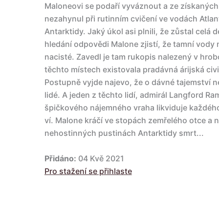
Maloneovi se podaří vyváznout a ze získaných m
nezahynul při rutinním cvičení ve vodách Atlant
Antarktidy. Jaký úkol asi plnili, že zůstal celá d
hledání odpovědi Malone zjistí, že tamní vody 
nacisté. Zavedl je tam rukopis nalezený v hrobc
těchto místech existovala pradávná árijská ci
Postupně vyjde najevo, že o dávné tajemství n
lidé. A jeden z těchto lidí, admirál Langford R
špičkového nájemného vraha likviduje každého,
ví. Malone kráčí ve stopách zemřelého otce a ne
nehostinných pustinách Antarktidy smrt...
Přidáno:
04 Kvě 2021
Pro stažení se přihlaste