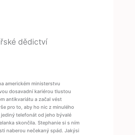
řské dědictví
na americkém ministerstvu
svou dosavadní kariérou tlustou
m antikvariátu a začal vést
vše pro to, aby ho nic z minulého
l jediný telefonát od jeho bývalé
elanka skončila. Stephanie si s ním
sti naberou nečekaný spád. Jakýsi