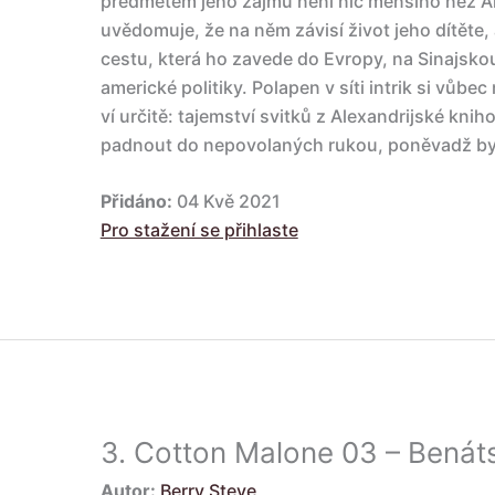
předmětem jeho zájmu není nic menšího než Al
uvědomuje, že na něm závisí život jeho dítěte
cestu, která ho zavede do Evropy, na Sinajskou
americké politiky. Polapen v síti intrik si vůbec 
ví určitě: tajemství svitků z Alexandrijské knih
padnout do nepovolaných rukou, poněvadž by 
Přidáno:
04 Kvě 2021
Pro stažení se přihlaste
3.
Cotton Malone 03 – Benát
Autor:
Berry Steve