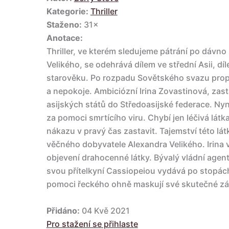
Kategorie:
Thriller
Staženo:
31×
Anotace:
Thriller, ve kterém sledujeme pátrání po dávn
Velikého, se odehrává dílem ve střední Asii, dí
starověku. Po rozpadu Sovětského svazu propu
a nepokoje. Ambiciózní Irina Zovastinová, zast
asijských států do Středoasijské federace. Nyn
za pomoci smrtícího viru. Chybí jen léčivá lá
nákazu v pravý čas zastavit. Tajemství této lá
věčného dobyvatele Alexandra Velikého. Irina v
objevení drahocenné látky. Bývalý vládní agen
svou přítelkyní Cassiopeiou vydává po stopác
pomoci řeckého ohně maskují své skutečné z
Přidáno:
04 Kvě 2021
Pro stažení se přihlaste