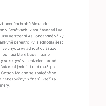
o ztraceném hrobě Alexandra
lem v Benátkách, v současnosti i ve
kly ve střední Asii občanské války
ánkyně perestrojky, sjednotila šest
í se chystá ovládnout další území
tka, pomocí které bude možno
tky se skrývá ve zmizelém hrobě
šak není jediná, která touží po
t Cotton Malone se společně se
h nebezpečných žhářů, kteří za
áměry.