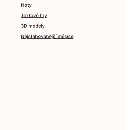
Noty
Textové hry
3D modely
Nejstahovanější měsíce