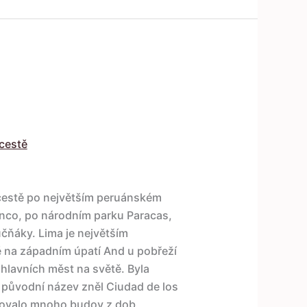
cestě
 cestě po největším peruánském
ranco, po národním parku Paracas,
čňáky. Lima je největším
 na západním úpatí And u pobřeží
 hlavních měst na světě. Byla
původní název zněl Ciudad de los
hovalo mnoho budov z dob