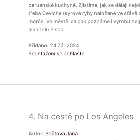
peruánské kuchyně. Zjistíme, jak se dělají nejob
třeba Ceviche (syrové ryby naložené ve šťávě z
morče. Ve městě Ica pak poznáme i výrobu nej
alkoholu Pisco.
Přidáno:
24 Zář 2024
Pro stažení se přihlaste
4.
Na cestě po Los Angeles
Autor:
Počtová Jana