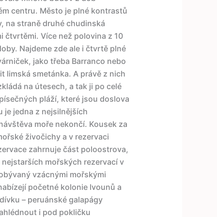
ém centru. Město je plné kontrastů
y, na straně druhé chudinská
čtvrtěmi. Více než polovina z 10
doby. Najdeme zde ale i čtvrtě plné
várniček, jako třeba Barranco nebo
it limská smetánka. A právě z nich
kládá na útesech, a tak ji po celé
písečných pláží, které jsou doslova
 je jedna z nejsilnějších
e návštěva moře nekončí. Kousek za
řské živočichy a v rezervaci
ervace zahrnuje část poloostrova,
z nejstarších mořských rezervací v
 obývaný vzácnými mořskými
nabízejí početné kolonie lvounů a
dívku – peruánské galapágy
hlédnout i pod pokličku