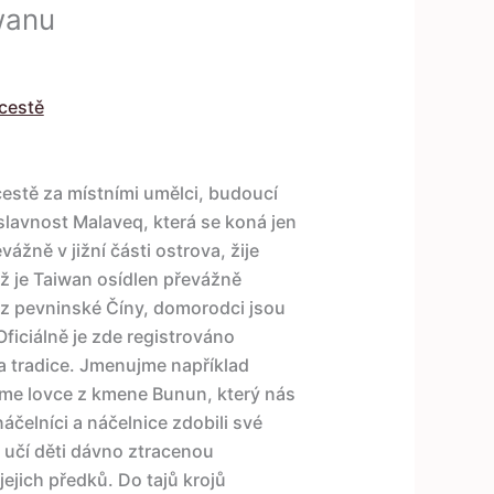
wanu
cestě
estě za místními umělci, budoucí
slavnost Malaveq, která se koná jen
ážně v jižní části ostrova, žije
ž je Taiwan osídlen převážně
tí z pevninské Číny, domorodci jsou
ficiálně je zde registrováno
 a tradice. Jmenujme například
íme lovce z kmene Bunun, který nás
 náčelníci a náčelnice zdobili své
k učí děti dávno ztracenou
ejich předků. Do tajů krojů