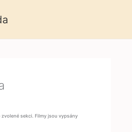
da
a
e zvolené sekci. Filmy jsou vypsány