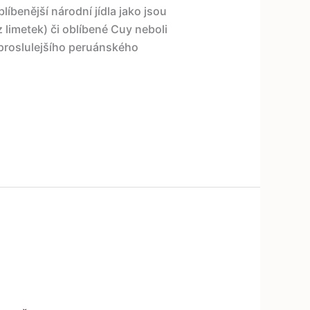
líbenější národní jídla jako jsou
 limetek) či oblíbené Cuy neboli
proslulejšího peruánského