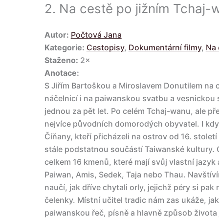
2.
Na cestě po jižním Tchaj-
Autor:
Počtová Jana
Kategorie:
Cestopisy
,
Dokumentární filmy
,
Na 
Staženo:
2×
Anotace:
S Jiřím Bartoškou a Miroslavem Donutilem na c
náčelnicí i na paiwanskou svatbu a vesnickou 
jednou za pět let. Po celém Tchaj-wanu, ale přev
nejvíce původních domorodých obyvatel. I kdy
Číňany, kteří přicházeli na ostrov od 16. stole
stále podstatnou součástí Taiwanské kultury. O
celkem 16 kmenů, které mají svůj vlastní jazyk
Paiwan, Amis, Sedek, Taja nebo Thau. Navštív
naučí, jak dříve chytali orly, jejichž péry si pak
čelenky. Místní učitel tradic nám zas ukáže, ja
paiwanskou řeč, písně a hlavně způsob života j