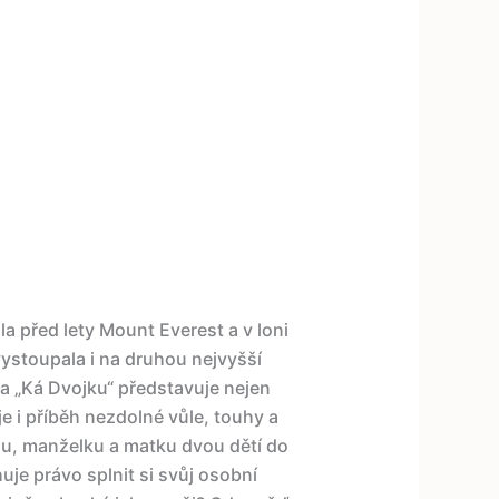
la před lety Mount Everest a v loni
vystoupala i na druhou nejvyšší
a „Ká Dvojku“ představuje nejen
e i příběh nezdolné vůle, touhy a
nu, manželku a matku dvou dětí do
e právo splnit si svůj osobní