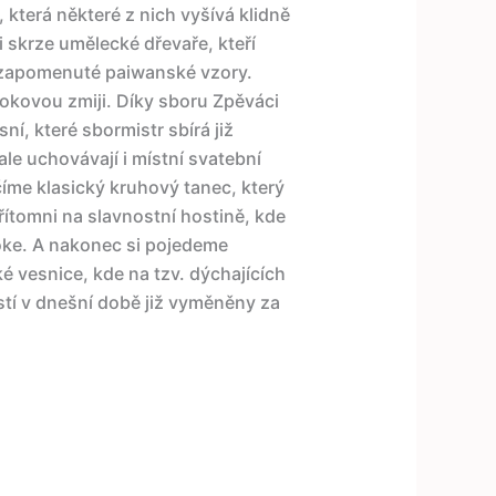
která některé z nich vyšívá klidně
 skrze umělecké dřevaře, kteří
o zapomenuté paiwanské vzory.
okovou zmiji. Díky sboru Zpěváci
í, které sbormistr sbírá již
ale uchovávají i místní svatební
íme klasický kruhový tanec, který
řítomni na slavnostní hostině, kde
raoke. A nakonec si pojedeme
é vesnice, kde na tzv. dýchajících
stí v dnešní době již vyměněny za