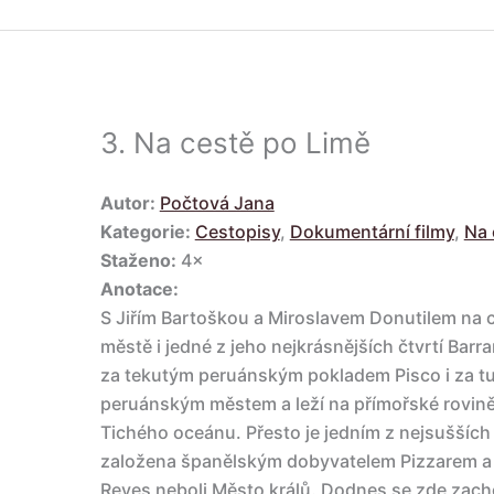
3.
Na cestě po Limě
Autor:
Počtová Jana
Kategorie:
Cestopisy
,
Dokumentární filmy
,
Na 
Staženo:
4×
Anotace:
S Jiřím Bartoškou a Miroslavem Donutilem na
městě i jedné z jeho nejkrásnějších čtvrtí Bar
za tekutým peruánským pokladem Pisco i za tu
peruánským městem a leží na přímořské rovině
Tichého oceánu. Přesto je jedním z nejsušších
založena španělským dobyvatelem Pizzarem a 
Reyes neboli Město králů. Dodnes se zde zac