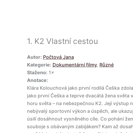
1.
K2 Vlastní cestou
Autor:
Počtová Jana
Kategorie:
Dokumentární filmy
,
Různé
Staženo:
1×
Anotace:
Klára Kolouchová jako první rodilá Češka zdola
jako první Češka a teprve dvacátá žena světa 
horu světa – na nebezpečnou K2. Její výstup n
nebývalý sportovní výkon a úspěch, ale ukazuj
úsilí dosáhnout vysněného cíle. Co pohání že
souboje s obávaným zabijákem? Kam až dosahuj