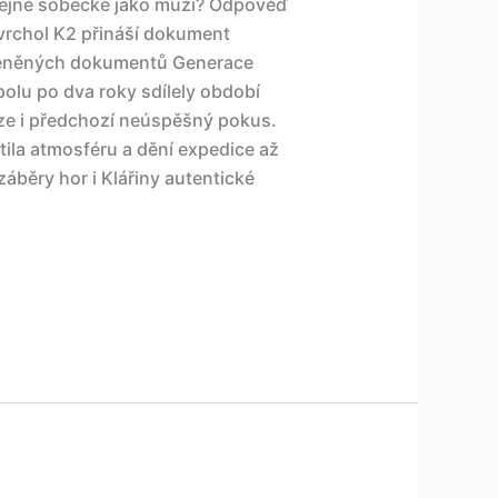
stejně sobecké jako muži? Odpověď
 vrchol K2 přináší dokument
ceněných dokumentů Generace
polu po dva roky sdílely období
ize i předchozí neúspěšný pokus.
la atmosféru a dění expedice až
áběry hor i Klářiny autentické