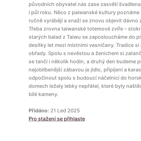
původních obyvatel nás zase zasvětí švadlena, 
i půl roku. Něco z paiwanské kultury poznáme i
ručně vyrábějí a snaží se znovu objevit dávn
Třeba zrovna taiwanské totemové zvíře – stokr
starých balad z Taiwu se zaposloucháme do písn
desítky let mezi místními vesničany. Tradice si 
obřady. Spolu s nevěstou a ženichem si zatanč
se tančí i několik hodin, a druhý den budeme p
nejoblíbenější zábavou je jídlo, připíjení a ka
odpočinout spolu s budoucí náčelnicí do horsk
domech ležely lebky nepřátel, které byly naště
bílé kameny.
Přidáno:
21 Led 2025
Pro stažení se přihlaste