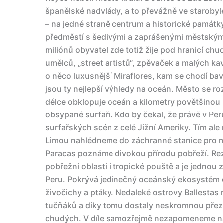
španělské nadvlády, a to převážně ve starobyl
– na jedné straně centrum a historické památk
předměstí s šedivými a zaprášenými městskými 
miliónů obyvatel zde totiž žije pod hranicí chu
umělců, „street artistů“, zpěvaček a malých ka
o něco luxusnější Miraflores, kam se chodí bav
jsou ty nejlepší výhledy na oceán. Město se roz
délce obklopuje oceán a kilometry povětšinou 
obsypané surfaři. Kdo by čekal, že právě v Peru
surfařských scén z celé Jižní Ameriky. Tím al
Limou nahlédneme do záchranné stanice pro mo
Paracas poznáme divokou přírodu pobřeží. Rez
pobřežní oblasti i tropické pouště a je jednou 
Peru. Pokrývá jedinečný oceánský ekosystém
živočichy a ptáky. Nedaleké ostrovy Ballestas 
tučňáků a díky tomu dostaly neskromnou přez
chudých. V díle samozřejmě nezapomeneme na