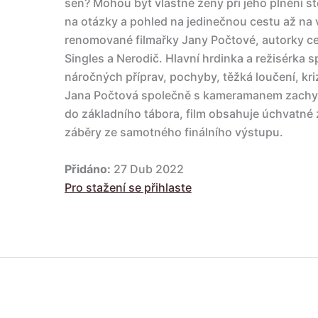
sen? Mohou být vlastně ženy při jeho plnění 
na otázky a pohled na jedinečnou cestu až na
renomované filmařky Jany Počtové, autorky 
Singles a Nerodič. Hlavní hrdinka a režisérka s
náročných příprav, pochyby, těžká loučení, kr
Jana Počtová společně s kameramanem zachyti
do základního tábora, film obsahuje úchvatné z
záběry ze samotného finálního výstupu.
Přidáno:
27 Dub 2022
Pro stažení se přihlaste