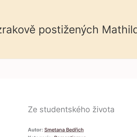
 zrakově postižených Mathil
Ze studentského života
Autor:
Smetana Bedřich