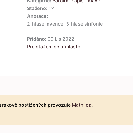
Kategorie:
Baroko
,
Zápis - klavír
Staženo:
1×
Anotace:
2-hlasé invence, 3-hlasé sinfonie
Přidáno:
09 Lis 2022
Pro stažení se přihlaste
 zrakově postižených provozuje
Mathilda
.