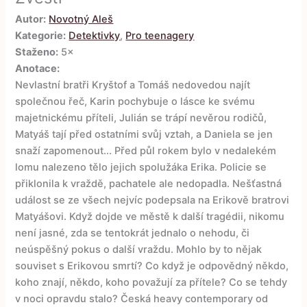
Autor:
Novotný Aleš
Kategorie:
Detektivky
,
Pro teenagery
Staženo:
5×
Anotace:
Nevlastní bratři Kryštof a Tomáš nedovedou najít
společnou řeč, Karin pochybuje o lásce ke svému
majetnickému příteli, Julián se trápí nevěrou rodičů,
Matyáš tají před ostatními svůj vztah, a Daniela se jen
snaží zapomenout... Před půl rokem bylo v nedalekém
lomu nalezeno tělo jejich spolužáka Erika. Policie se
přiklonila k vraždě, pachatele ale nedopadla. Nešťastná
událost se ze všech nejvíc podepsala na Erikově bratrovi
Matyášovi. Když dojde ve městě k další tragédii, nikomu
není jasné, zda se tentokrát jednalo o nehodu, či
neúspěšný pokus o další vraždu. Mohlo by to nějak
souviset s Erikovou smrtí? Co když je odpovědný někdo,
koho znají, někdo, koho považují za přítele? Co se tehdy
v noci opravdu stalo? Česká heavy contemporary od