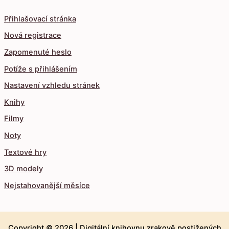
Přihlašovací stránka
Nová registrace
Zapomenuté heslo
Potíže s přihlášením
Nastavení vzhledu stránek
Knihy
Filmy
Noty
Textové hry
3D modely
Nejstahovanější měsíce
Copyright © 2026 |
Digitální knihovnu zrakově postižených