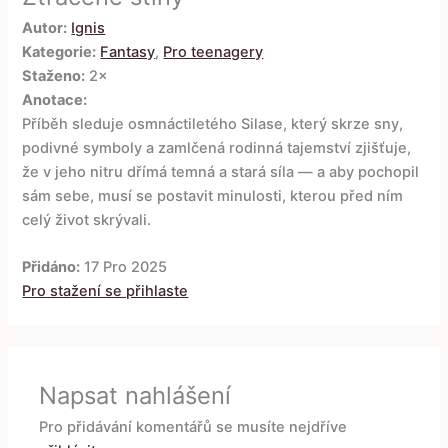
Autor:
Ignis
Kategorie:
Fantasy
,
Pro teenagery
Staženo:
2×
Anotace:
Příběh sleduje osmnáctiletého Silase, který skrze sny,
podivné symboly a zamlčená rodinná tajemství zjišťuje,
že v jeho nitru dřímá temná a stará síla — a aby pochopil
sám sebe, musí se postavit minulosti, kterou před ním
celý život skrývali.
Přidáno:
17 Pro 2025
Pro stažení se přihlaste
Napsat nahlášení
Pro přidávání komentářů se musíte nejdříve