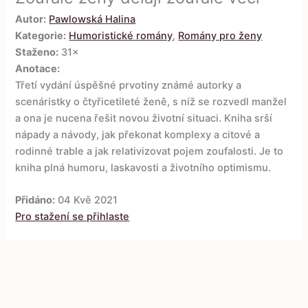
Autor:
Pawlowská Halina
Kategorie:
Humoristické romány
,
Romány pro ženy
Staženo:
31×
Anotace:
Třetí vydání úspěšné prvotiny známé autorky a
scenáristky o čtyřicetileté ženě, s níž se rozvedl manžel
a ona je nucena řešit novou životní situaci. Kniha srší
nápady a návody, jak překonat komplexy a citové a
rodinné trable a jak relativizovat pojem zoufalosti. Je to
kniha plná humoru, laskavosti a životního optimismu.
Přidáno:
04 Kvě 2021
Pro stažení se přihlaste