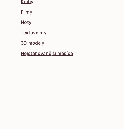
Knihy
Filmy
Noty
Textové hry
3D modely
Nejstahovanější měsíce