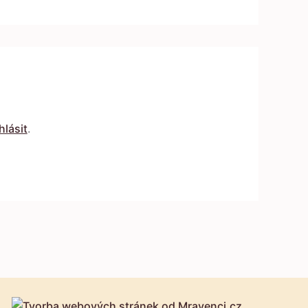
hlásit
.