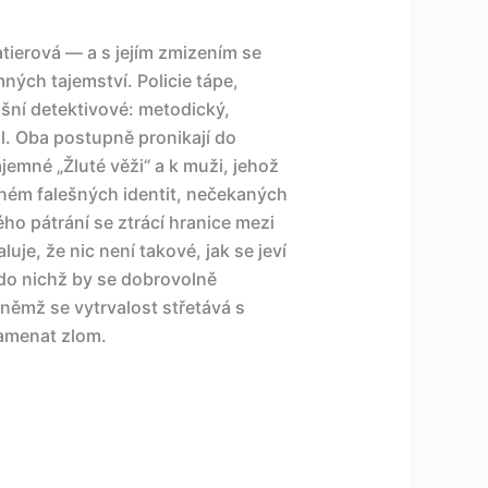
tierová — a s jejím zmizením se
emných tajemství. Policie tápe,
šní detektivové: metodický,
l. Oba postupně pronikají do
jemné „Žluté věži“ a k muži, jehož
plném falešných identit, nečekaných
ho pátrání se ztrácí hranice mezi
e, že nic není takové, jak se jeví
 do nichž by se dobrovolně
 němž se vytrvalost střetává s
namenat zlom.