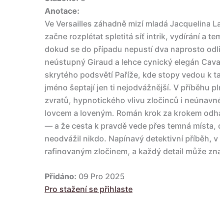
Anotace:
Ve Versailles záhadně mizí mladá Jacquelina La
začne rozplétat spletitá síť intrik, vydírání a t
dokud se do případu nepustí dva naprosto odli
neústupný Giraud a lehce cynický elegán Cava
skrytého podsvětí Paříže, kde stopy vedou k ta
jméno šeptají jen ti nejodvážnější. V příběhu 
zvratů, hypnotického vlivu zločinců i neúnavné
lovcem a loveným. Román krok za krokem odhaluj
— a že cesta k pravdě vede přes temná místa,
neodvážil nikdo. Napínavý detektivní příběh, v
rafinovaným zločinem, a každý detail může z
Přidáno:
09 Pro 2025
Pro stažení se přihlaste