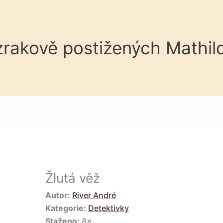
 zrakově postižených Mathil
Žlutá věž
Autor:
River André
Kategorie:
Detektivky
Staženo:
8×