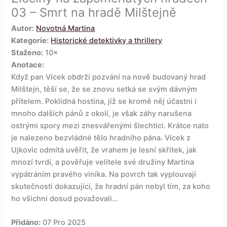
03 – Smrt na hradě Milštejně
Autor:
Novotná Martina
Kategorie:
Historické detektivky a thrillery
Staženo:
10×
Anotace:
Když pan Vícek obdrží pozvání na nově budovaný hrad
Milštejn, těší se, že se znovu setká se svým dávným
přítelem. Poklidná hostina, jíž se kromě něj účastní i
mnoho dalších pánů z okolí, je však záhy narušena
ostrými spory mezi znesvářenými šlechtici. Krátce nato
je nalezeno bezvládné tělo hradního pána. Vícek z
Ujkovic odmítá uvěřit, že vrahem je lesní skřítek, jak
mnozí tvrdí, a pověřuje velitele své družiny Martina
vypátráním pravého viníka. Na povrch tak vyplouvají
skutečnosti dokazující, že hradní pán nebyl tím, za koho
ho všichni dosud považovali…
Přidáno:
07 Pro 2025