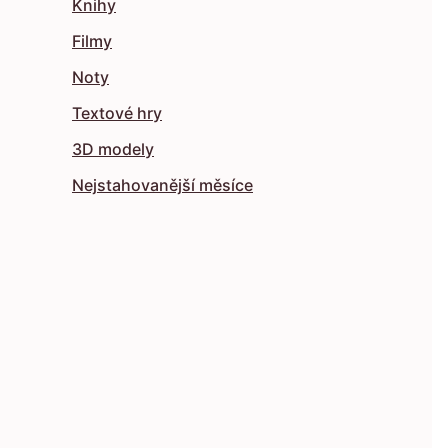
Knihy
Filmy
Noty
Textové hry
3D modely
Nejstahovanější měsíce