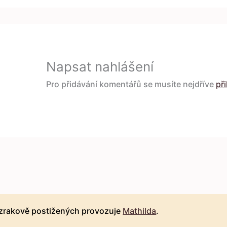
Napsat nahlášení
Pro přidávání komentářů se musíte nejdříve
při
 zrakově postižených provozuje
Mathilda
.