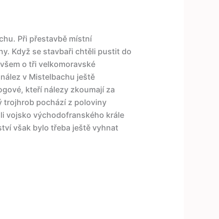
hu. Při přestavbě místní
y. Když se stavbaři chtěli pustit do
o ovšem o tři velkomoravské
nález v Mistelbachu ještě
ogové, kteří nálezy zkoumají za
 trojhrob pochází z poloviny
ili vojsko východofranského krále
ví však bylo třeba ještě vyhnat