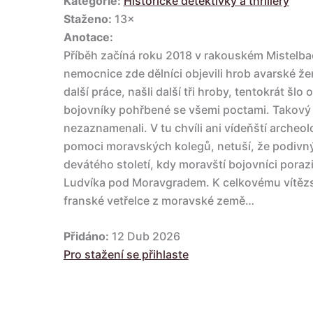
Kategorie:
Historické detektivky a thrillery
Staženo:
13×
Anotace:
Příběh začíná roku 2018 v rakouském Mistelbac
nemocnice zde dělníci objevili hrob avarské žen
další práce, našli další tři hroby, tentokrát šl
bojovníky pohřbené se všemi poctami. Takový 
nezaznamenali. V tu chvíli ani vídeňští archeol
pomoci moravských kolegů, netuší, že podivný
devátého století, kdy moravští bojovníci poraz
Ludvíka pod Moravgradem. K celkovému vítězst
franské vetřelce z moravské země…
Přidáno:
12 Dub 2026
Pro stažení se přihlaste