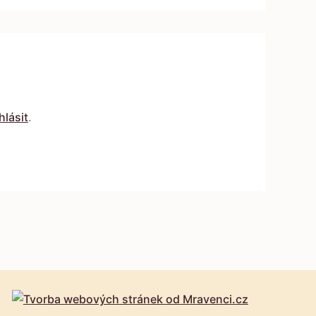
hlásit
.