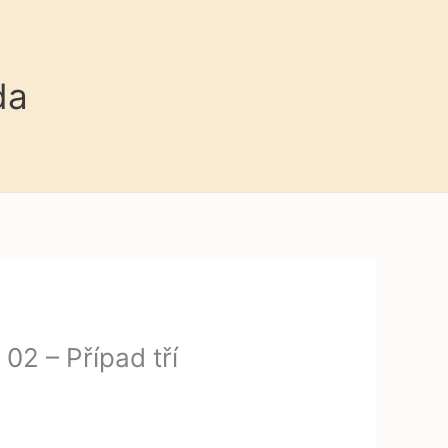
da
02 – Případ tří