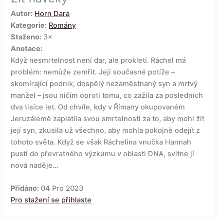
Autor:
Horn Dara
Kategorie:
Romány
Staženo:
3×
Anotace:
Když nesmrtelnost není dar, ale prokletí. Ráchel má
problém: nemůže zemřít. Její současné potíže –
skomírající podnik, dospělý nezaměstnaný syn a mrtvý
manžel – jsou ničím oproti tomu, co zažila za posledních
dva tisíce let. Od chvíle, kdy v Římany okupovaném
Jeruzálemě zaplatila svou smrtelností za to, aby mohl žít
její syn, zkusila už všechno, aby mohla pokojně odejít z
tohoto světa. Když se však Ráchelina vnučka Hannah
pustí do převratného výzkumu v oblasti DNA, svitne jí
nová naděje...
Přidáno:
04 Pro 2023
Pro stažení se přihlaste