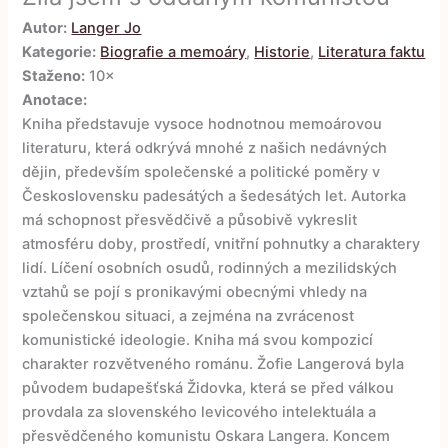
Autor:
Langer Jo
Kategorie:
Biografie a memoáry
,
Historie
,
Literatura faktu
Staženo:
10×
Anotace:
Kniha představuje vysoce hodnotnou memoárovou
literaturu, která odkrývá mnohé z našich nedávných
dějin, především společenské a politické poměry v
Československu padesátých a šedesátých let. Autorka
má schopnost přesvědčivě a působivě vykreslit
atmosféru doby, prostředí, vnitřní pohnutky a charaktery
lidí. Líčení osobních osudů, rodinných a mezilidských
vztahů se pojí s pronikavými obecnými vhledy na
společenskou situaci, a zejména na zvrácenost
komunistické ideologie. Kniha má svou kompozicí
charakter rozvětveného románu. Žofie Langerová byla
původem budapešťská Židovka, která se před válkou
provdala za slovenského levicového intelektuála a
přesvědčeného komunistu Oskara Langera. Koncem