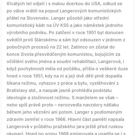
třicátých let odjeli i s malou dcerkou do USA, odkud se
po válce vrátili na popud Langerových komunistických
přátel na Slovensko. Langer působil jako střední
komunistický kádr na ÚV KSS a jako náměstek jednoho
výrobního podniku. Po zatčení v roce 1951 byl donucen
svědčit proti Slánskému a sám byl odsouzen v jednom z
pobočných procesů na 22 let. Zatímco on zůstal do
konce života přesvědčeným komunistou, bojujícím za
očištění svého jména a soudní rehabilitaci, Langerová, i
když pochybnosti měla od počátku, přišla o veškeré iluze
hned v roce 1951, kdy na ni a její dvě děti plně dopadla
šikana režimu, vyhazov z práce a bytu, vystěhování z
Bratislavy atd., a naopak jasně prohlédla podstatu
ideologie a zločinnost režimu. S manželem se však –
nebo spíš právě proto – nerozvedla navzdory nátlaku
během jeho věznění ani potom. Langer s podlomeným
zdravím zemřel v roce 1966. Hlavní část pamětí napsala
Langerová v průběhu pražského jara ještě před ruskou
okupací. Hned po srpnu 1968 emigrovala a usadila se i s