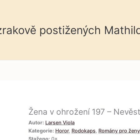
 zrakově postižených Mathil
Žena v ohrožení 197 – Nevěs
Autor:
Larsen Viola
Kategorie:
Horor
,
Rodokaps
,
Romány pro ženy
Staženo:
0×