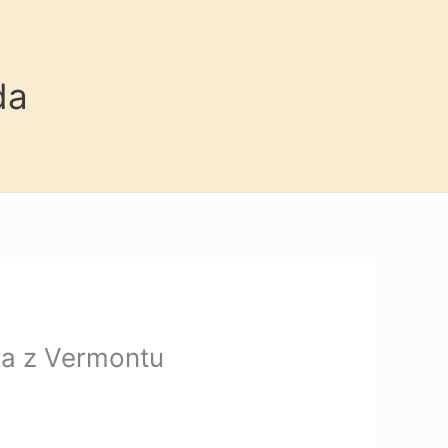
da
ta z Vermontu