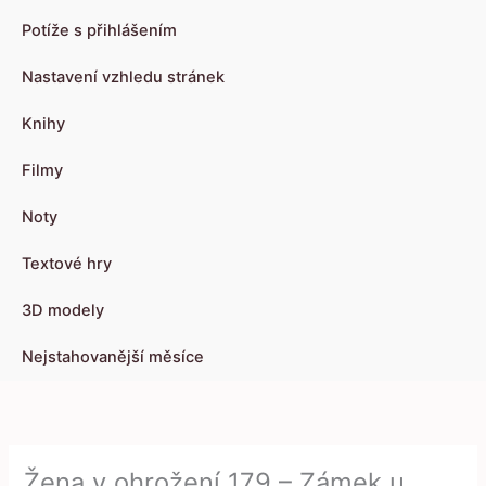
Potíže s přihlášením
Nastavení vzhledu stránek
Knihy
Filmy
Noty
Textové hry
3D modely
Nejstahovanější měsíce
Žena v ohrožení 179 – Zámek u