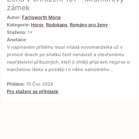
zámek
Autor:
Farnsworth Mona
Kategorie:
Horor
,
Rodokaps
,
Romány pro ženy
Staženo:
1×
Anotace:
V napínavém příběhu musí mladá novomanželka už v
prvních dnech po sňatku čelit nenávisti a otevřenému
nepřátelství příbuzných, kteří ji chtějí připravit nejprve o
manželovu lásku a později i o něho samotného...
Přidáno:
15 Čvc 2024
Pro stažení se přihlaste