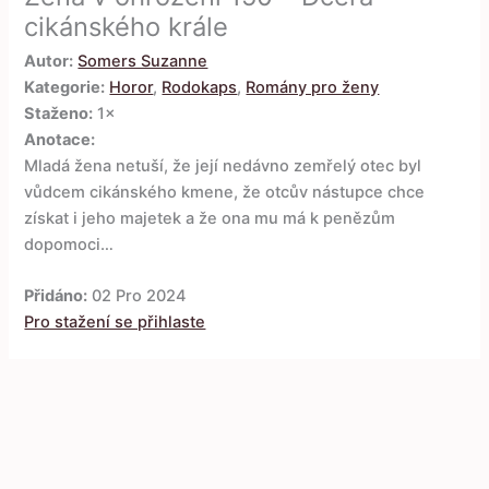
cikánského krále
Autor:
Somers Suzanne
Kategorie:
Horor
,
Rodokaps
,
Romány pro ženy
Staženo:
1×
Anotace:
Mladá žena netuší, že její nedávno zemřelý otec byl
vůdcem cikánského kmene, že otcův nástupce chce
získat i jeho majetek a že ona mu má k penězům
dopomoci…
Přidáno:
02 Pro 2024
Pro stažení se přihlaste