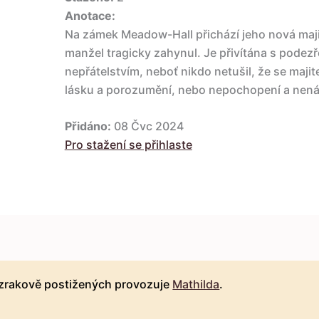
Anotace:
Na zámek Meadow-Hall přichází jeho nová majit
manžel tragicky zahynul. Je přivítána s pode
nepřátelstvím, neboť nikdo netušil, že se maji
lásku a porozumění, nebo nepochopení a nená
Přidáno:
08 Čvc 2024
Pro stažení se přihlaste
 zrakově postižených provozuje
Mathilda
.