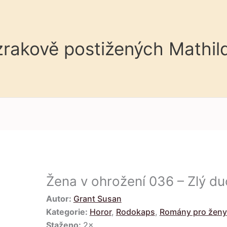
 zrakově postižených Mathil
Žena v ohrožení 036 – Zlý d
Autor:
Grant Susan
Kategorie:
Horor
,
Rodokaps
,
Romány pro ženy
Staženo:
2×