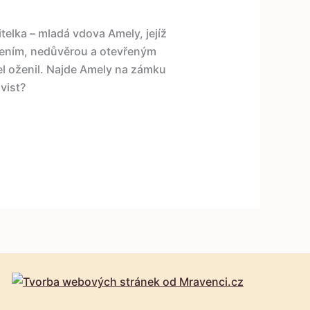
elka – mladá vdova Amely, jejíž
zřením, nedůvěrou a otevřeným
tel oženil. Najde Amely na zámku
vist?