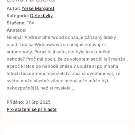
Autor:
Yorke Margaret
Kategorie:
Detektivky
Staženo:
10×
Anotace:
Novinář Andrew Sherwood odhaluje záhadný lidský
osud. Louisa Widdowsová se údajně zotavuje z
autonehody. Porazilo ji auto, ale byla to skutečně
nehoda? Proč má pocit, že za volantem seděl její manžel,
a proč krátce po nehodě zmizel? Louisa si po mnoha
letech bezdětného manželství začíná uvědomovat, že
svého muže vlastně vůbec nezná a že může být
nebezpečnější, než si myslela…
Přidáno:
31 Srp 2025
Pro stažení se přihlaste