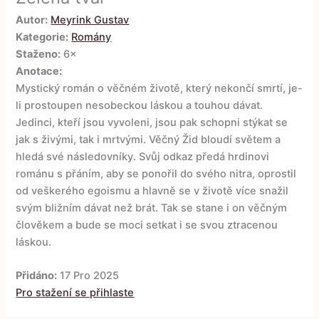
Autor:
Meyrink Gustav
Kategorie:
Romány
Staženo:
6×
Anotace:
Mystický román o věčném životě, který nekončí smrtí, je-
li prostoupen nesobeckou láskou a touhou dávat.
Jedinci, kteří jsou vyvoleni, jsou pak schopni stýkat se
jak s živými, tak i mrtvými. Věčný Žid bloudí světem a
hledá své následovníky. Svůj odkaz předá hrdinovi
románu s přáním, aby se ponořil do svého nitra, oprostil
od veškerého egoismu a hlavně se v životě více snažil
svým bližním dávat než brát. Tak se stane i on věčným
člověkem a bude se moci setkat i se svou ztracenou
láskou.
Přidáno:
17 Pro 2025
Pro stažení se přihlaste