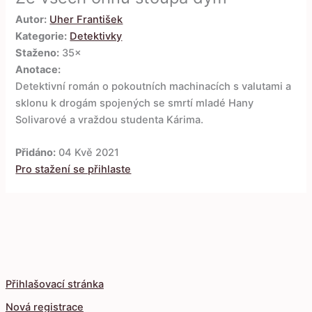
Autor:
Uher František
Kategorie:
Detektivky
Staženo:
35×
Anotace:
Detektivní román o pokoutních machinacích s valutami a
sklonu k drogám spojených se smrtí mladé Hany
Solivarové a vraždou studenta Kárima.
Přidáno:
04 Kvě 2021
Pro stažení se přihlaste
Přihlašovací stránka
Nová registrace