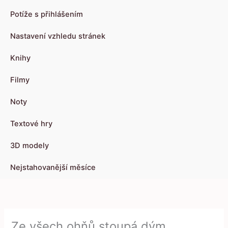
Potíže s přihlášením
Nastavení vzhledu stránek
Knihy
Filmy
Noty
Textové hry
3D modely
Nejstahovanější měsíce
Ze všech ohňů stoupá dým