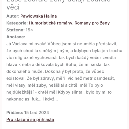
věci
Autor:
Pawlowská Halina
Kategorie:
Humoristické romány
,
Romány pro ženy
Staženo:
15×
Anotace:
Já Václava milovala! Vůbec jsem si neuměla představit,
že bych chodila s někým jiným, a kdybych byla jen trochu
víc religiózně vychovaná, tak bych každý večer zvedla
hlavu k nebi a děkovala bych Bohu, že mi seslal tak
dokonalého muže. Dokonalý byl proto, že vůbec
existoval! Že byl zdravý, měřil víc než metr osmdesát,
měl vlasy, měl zuby, nešišlal a chtěl mě! To bylo
nejdůležitější - chtěl mě! Kdyby slintal, bylo by mi to
nakonec asi fuk… i když…
Přidáno:
15 Led 2024
Pro stažení se přihlaste