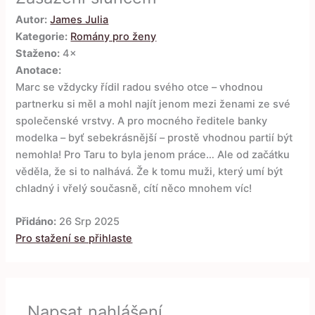
Autor:
James Julia
Kategorie:
Romány pro ženy
Staženo:
4×
Anotace:
Marc se vždycky řídil radou svého otce – vhodnou
partnerku si měl a mohl najít jenom mezi ženami ze své
společenské vrstvy. A pro mocného ředitele banky
modelka – byť sebekrásnější – prostě vhodnou partií být
nemohla! Pro Taru to byla jenom práce… Ale od začátku
věděla, že si to nalhává. Že k tomu muži, který umí být
chladný i vřelý současně, cítí něco mnohem víc!
Přidáno:
26 Srp 2025
Pro stažení se přihlaste
Napsat nahlášení