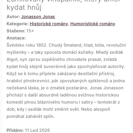
kydat hnůj
Autor:
Jonasson Jonas
Kategorie:
Historické romány
,
Humoristické romány
Staženo:
15×
Anotace:
Švédsko roku 1852. Chudý Smaland, hlad, bída, revoluční
myšlenky – a taky spousta domácí kořalky. Mladý sedlák
Algot, syn zprvu úspěšného chovatele prasat, zvládá
kydat hnůj stejně suverénně jako zpochybňovat autority.
Když se k tomu připlete zakázaný destilační přístroj,
hraběcí plnokrevníci, pár zpovykaných spiklenců a jedna
nečekaná láska, je o zmatek postaráno. Jonas Jonasson
přichází s další absurdně laděnou svižnou historickou
komedií plnou bláznivého humoru i satiry – tentokrát z
dob, kdy i sedlák mohl změnit svět. Nebo alespoň
pomáhal zahánět splín.
Přidáno:
11 Led 2026