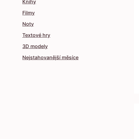
Knihy
Filmy
Noty
Textové hry
3D modely
Nejstahovanější měsíce