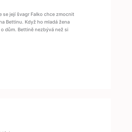
že se její švagr Falko chce zmocnit
i na Bettinu. Když ho mladá žena
i o dům. Bettině nezbývá než si