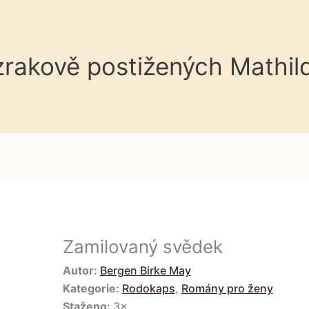
 zrakově postižených Mathil
Zamilovaný svědek
Autor:
Bergen Birke May
Kategorie:
Rodokaps
,
Romány pro ženy
Staženo:
3×