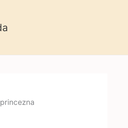
da
 princezna