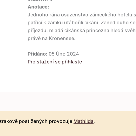
Anotace:
Jednoho rána osazenstvo zámeckého hotelu s p
patřící k zámku utábořili cikáni. Zanedlouho se 
příjezdu: mladá cikánská princezna hledá svéh
právě na Kronensee.
Přidáno:
05 Úno 2024
Pro stažení se přihlaste
 zrakově postižených provozuje
Mathilda
.