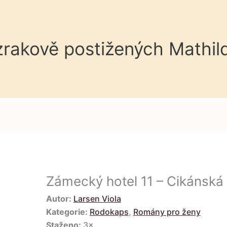
 zrakově postižených Mathil
Zámecký hotel 11 – Cikánská
Autor:
Larsen Viola
Kategorie:
Rodokaps
,
Romány pro ženy
Staženo:
3×