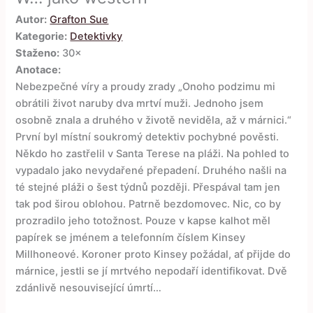
Autor:
Grafton Sue
Kategorie:
Detektivky
Staženo:
30×
Anotace:
Nebezpečné víry a proudy zrady „Onoho podzimu mi
obrátili život naruby dva mrtví muži. Jednoho jsem
osobně znala a druhého v životě neviděla, až v márnici.“
První byl místní soukromý detektiv pochybné pověsti.
Někdo ho zastřelil v Santa Terese na pláži. Na pohled to
vypadalo jako nevydařené přepadení. Druhého našli na
té stejné pláži o šest týdnů později. Přespával tam jen
tak pod širou oblohou. Patrně bezdomovec. Nic, co by
prozradilo jeho totožnost. Pouze v kapse kalhot měl
papírek se jménem a telefonním číslem Kinsey
Millhoneové. Koroner proto Kinsey požádal, ať přijde do
márnice, jestli se jí mrtvého nepodaří identifikovat. Dvě
zdánlivě nesouvisející úmrtí…