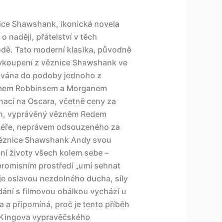
ce Shawshank, ikonická novela
o naději, přátelství v těch
dě. Tato moderní klasika, původně
vykoupení z věznice Shawshank ve
lmována do podoby jednoho z
Timem Robbinsem a Morganem
nací na Oscara, včetně ceny za
íběh, vyprávěný vězněm Redem
kéře, neprávem odsouzeného za
 věznice Shawshank Andy svou
í životy všech kolem sebe –
romisním prostředí „umí sehnat
 je oslavou nezdolného ducha, síly
dání s filmovou obálkou vychází u
a a připomíná, proč je tento příběh
 Kingova vypravěčského