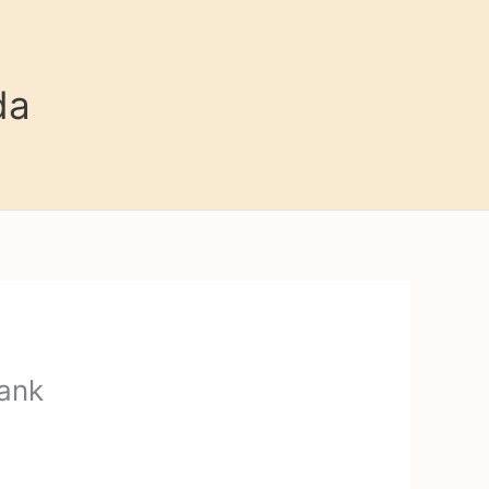
da
ank