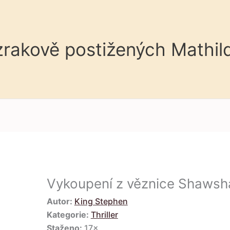
 zrakově postižených Mathil
Vykoupení z věznice Shawsh
Autor:
King Stephen
Kategorie:
Thriller
Staženo:
17×