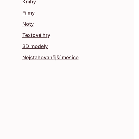
Knihy
Filmy
Noty
Textové hry
3D modely
Nejstahovanější měsíce