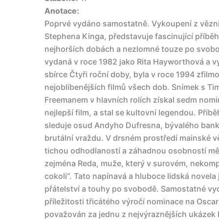
Anotace:
Poprvé vydáno samostatně. Vykoupení z vězni
Stephena Kinga, představuje fascinující příběh 
nejhorších dobách a nezlomné touze po svobo
vydaná v roce 1982 jako Rita Hayworthová a 
sbírce Čtyři roční doby, byla v roce 1994 zfi
nejoblíbenějších filmů všech dob. Snímek s 
Freemanem v hlavních rolích získal sedm nomi
nejlepší film, a stal se kultovní legendou. Př
sleduje osud Andyho Dufresna, bývalého ban
brutální vraždu. V drsném prostředí mainské
tichou odhodlaností a záhadnou osobností měn
zejména Reda, muže, který v surovém, nekomp
cokoli“. Tato napínavá a hluboce lidská novela
přátelství a touhy po svobodě. Samostatné vy
příležitosti třicátého výročí nominace na Oscar
považován za jednu z nejvýraznějších ukázek